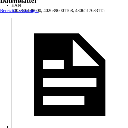
Datenblätter
3F4M
EAN
Bereich überspringen
2003870138000, 4026396001168, 4306517683115