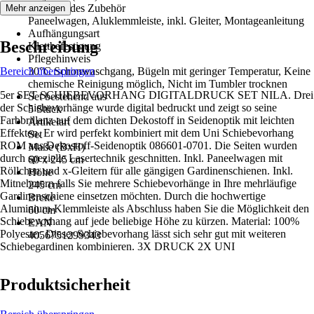
Beiliegendes Zubehör
Mehr anzeigen
Paneelwagen, Aluklemmleiste, inkl. Gleiter, Montageanleitung
Aufhängungsart
Beschreibung
Klettbefestigung
Pflegehinweis
Bereich überspringen
30°C Schonwaschgang, Bügeln mit geringer Temperatur, Keine
chemische Reinigung möglich, Nicht im Tumbler trocknen
5er SET SCHIEBEVORHANG DIGITALDRUCK SET NILA. Drei
Set bestehend aus
der Schiebevorhänge wurde digital bedruckt und zeigt so seine
5 Stück
Farbbrillanz auf dem dichten Dekostoff in Seidenoptik mit leichten
Artikelart
Effekten. Er wird perfekt kombiniert mit dem Uni Schiebevorhang
Set
ROM aus Dekostoff-Seidenoptik 086601-0701. Die Seiten wurden
Maße (BxH)
durch spezielle Lasertechnik geschnitten. Inkl. Paneelwagen mit
60 x 245 cm
Röllchen und x-Gleitern für alle gängigen Gardinenschienen. Inkl.
Höhe
Mitnehmern falls Sie mehrere Schiebevorhänge in Ihre mehrläufige
245 cm
Gardinenschiene einsetzen möchten. Durch die hochwertige
Breite
Aluminium-Klemmleiste als Abschluss haben Sie die Möglichkeit den
60 cm
Schiebevorhang auf jede beliebige Höhe zu kürzen. Material: 100%
EAN
Polyester. Dieser Schiebevorhang lässt sich sehr gut mit weiteren
4056751299343
Schiebegardinen kombinieren. 3X DRUCK 2X UNI
Produktsicherheit