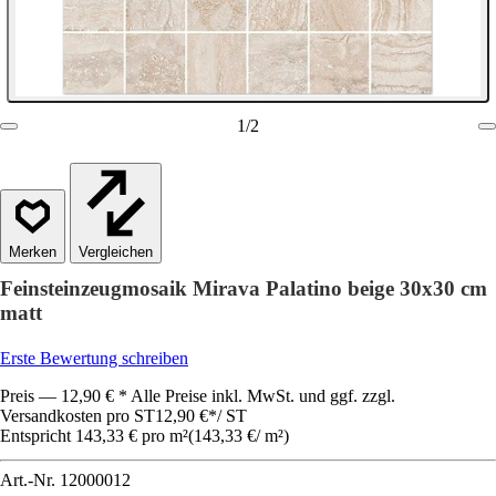
1
/
2
Vergleichen
Feinsteinzeugmosaik Mirava Palatino beige 30x30 cm
matt
Erste Bewertung schreiben
Preis — 12,90 € * Alle Preise inkl. MwSt. und ggf. zzgl.
Versandkosten pro ST
12,90 €
*
/
ST
Entspricht 143,33 € pro m²
(
143,33 €
/
m²
)
Art.-Nr.
12000012