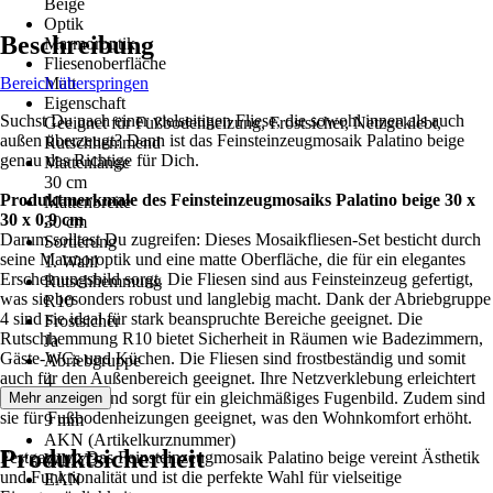
Beige
Optik
Beschreibung
Marmoroptik
Fliesenoberfläche
Bereich überspringen
Matt
Eigenschaft
Suchst Du nach einer vielseitigen Fliese, die sowohl innen als auch
Geeignet für Fußbodenheizung, Frostsicher, Netzgeklebt,
außen überzeugt? Dann ist das Feinsteinzeugmosaik Palatino beige
Rutschhemmend
genau das Richtige für Dich.
Mattenlänge
30 cm
Produktmerkmale des Feinsteinzeugmosaiks Palatino beige 30 x
Mattenbreite
30 x 0,9 cm
30 cm
Darum solltest Du zugreifen: Dieses Mosaikfliesen-Set besticht durch
Sortierung
seine Marmoroptik und eine matte Oberfläche, die für ein elegantes
1. Wahl
Erscheinungsbild sorgt. Die Fliesen sind aus Feinsteinzeug gefertigt,
Rutschhemmung
was sie besonders robust und langlebig macht. Dank der Abriebgruppe
R10
4 sind sie ideal für stark beanspruchte Bereiche geeignet. Die
Frostsicher
Rutschhemmung R10 bietet Sicherheit in Räumen wie Badezimmern,
Ja
Gäste-WCs und Küchen. Die Fliesen sind frostbeständig und somit
Abriebgruppe
auch für den Außenbereich geeignet. Ihre Netzverklebung erleichtert
4
die Verlegung und sorgt für ein gleichmäßiges Fugenbild. Zudem sind
Mehr anzeigen
Stärke
sie für Fußbodenheizungen geeignet, was den Wohnkomfort erhöht.
9 mm
AKN (Artikelkurznummer)
Produktsicherheit
Festgezurrt: Das Feinsteinzeugmosaik Palatino beige vereint Ästhetik
WMY3
und Funktionalität und ist die perfekte Wahl für vielseitige
EAN