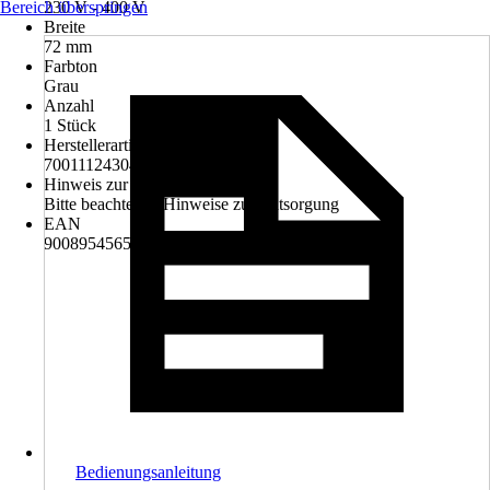
Bereich überspringen
230 V - 400 V
Breite
72 mm
Farbton
Grau
Anzahl
1 Stück
Herstellerartikelnummer
7001112430498
Hinweis zur Entsorgung
Bitte beachte die Hinweise zur Entsorgung
EAN
9008954565270
Bedienungsanleitung