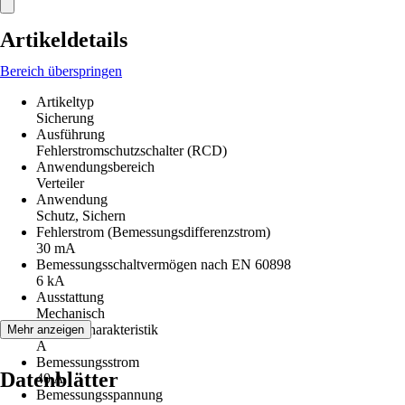
Artikeldetails
Bereich überspringen
Artikeltyp
Sicherung
Ausführung
Fehlerstromschutzschalter (RCD)
Anwendungsbereich
Verteiler
Anwendung
Schutz, Sichern
Fehlerstrom (Bemessungsdifferenzstrom)
30 mA
Bemessungsschaltvermögen nach EN 60898
6 kA
Ausstattung
Mechanisch
Auslösecharakteristik
Mehr anzeigen
A
Bemessungsstrom
Datenblätter
40 A
Bemessungsspannung