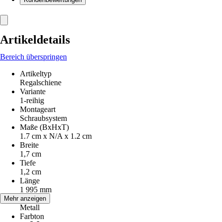
Artikeldetails
Bereich überspringen
Artikeltyp
Regalschiene
Variante
1-reihig
Montageart
Schraubsystem
Maße (BxHxT)
1.7 cm x N/A x 1.2 cm
Breite
1,7 cm
Tiefe
1,2 cm
Länge
1 995 mm
Material
Mehr anzeigen
Metall
Farbton