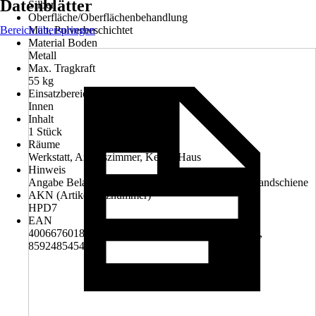
Datenblätter
Silber
Oberfläche/Oberflächenbehandlung
Bereich überspringen
Matt, Pulverbeschichtet
Material Boden
Metall
Max. Tragkraft
55 kg
Einsatzbereich
Innen
Inhalt
1 Stück
Räume
Werkstatt, Arbeitszimmer, Keller, Haus
Hinweis
Angabe Belastbarkeit bezieht sich auf je 200 mm Wandschiene
AKN (Artikelkurznummer)
HPD7
EAN
4006676018444, 4007557200354, 4008057454469,
8592485454468