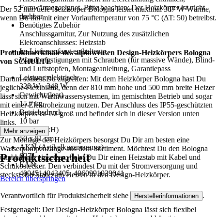
Fernwärmegeeignet, Bitte beachten: Der Heizkörper ist nicht
Der 52 mm tiefe Heizkörper Bologna leistet maximal 387 W Wärme,
drehbar.
wenn Du ihn mit einer Vorlauftemperatur von 75 °C (ΔT: 50) betreibst.
Benötigtes Zubehör
Anschlussgarnitur, Zur Nutzung des zusätzlichen
Elekroanschlusses: Heizstab
Im Lieferumfang enthalten
Produktmerkmale des alpinweißen Design-Heizkörpers Bologna
Wandbefestigungen mit Schrauben (für massive Wände), Blind-
von SCHULTE
und Luftstopfen, Montageanleitung, Garantiepass
Leistung elektrisch
Darum solltest Du zugreifen: Mit dem Heizkörper Bologna hast Du
328 W - 348 W
jegliche Flexibilität, denn der 810 mm hohe und 500 mm breite Heizer
Gewicht (leer)
lässt sich mit Warmwassersystemen, im gemischten Betrieb und sogar
15,7 kg
mit einer Elektroheizung nutzen. Der Anschluss des IP55-geschützten
Betriebsdruck
Heizkörpers ist 1/2 groß und befindet sich in dieser Version unten
10 bar
links.
Maße (BxH)
Mehr anzeigen
50 x 81 cm
Zur Montage des Heizkörpers besorgst Du Dir am besten eine
AKN (Artikelkurznummer)
Wasserpumpenzange aus dem Sortiment. Möchtest Du den Bologna
Produktsicherheit
S27J
unabhängig einsetzen, holst Du Dir einen Heizstab mit Kabel und
EAN
Schukostecker. Den verbindest Du mit der Stromversorgung und
4004514043405, 4060991039041
steckst den Stab zum Heizen in den Design-Heizkörper.
Bereich überspringen
Verantwortlich für Produktsicherheit siehe
.
Herstellerinformationen
Festgenagelt: Der Design-Heizkörper Bologna lässt sich flexibel