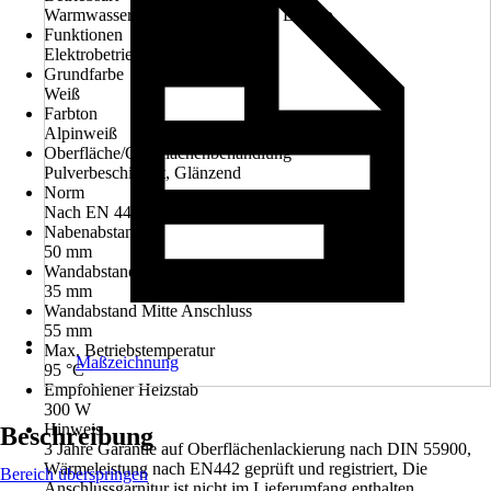
Warmwasser, Gemischter Betrieb, Elektro
Funktionen
Elektrobetrieb möglich
Grundfarbe
Weiß
Farbton
Alpinweiß
Oberfläche/Oberflächenbehandlung
Pulverbeschichtet, Glänzend
Norm
Nach EN 442
Nabenabstand
50 mm
Wandabstand
35 mm
Wandabstand Mitte Anschluss
55 mm
Max. Betriebstemperatur
Maßzeichnung
95 °C
Empfohlener Heizstab
300 W
Hinweis
Beschreibung
3 Jahre Garantie auf Oberflächenlackierung nach DIN 55900,
Wärmeleistung nach EN442 geprüft und registriert, Die
Bereich überspringen
Anschlussgarnitur ist nicht im Lieferumfang enthalten,