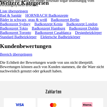
einsetzen und kann mit einem Heizstab sogar unabhängig vom
Weitere Kategorien
Heizungssystem arbeiten.
Liste überspringen
Bad & Sanitär
HORNBACH Badkonzepte
Bäder in schwarz, grau & weiß
Badkonzept Berlin
Badkonzept Sydney
Badkonzept Kenia
Badkonzept London
Badkonzept Tokio
Badkonzept Hamburg
Badkonzept Dublin
Badkonzept Toronto
Badkonzept Casablanca
Designheizkörper
Standard Badheizkörper
Elektrische Badheizkörper
Kundenbewertungen
Bereich überspringen
Die Echtheit der Bewertungen wurde von uns nicht überprüft.
Bewertungen können auch von Kunden stammen, die die Ware nicht
nachweislich genutzt oder gekauft haben.
Zahlarten