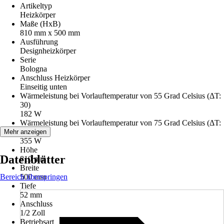
Artikeltyp
Heizkörper
Maße (HxB)
810 mm x 500 mm
Ausführung
Designheizkörper
Serie
Bologna
Anschluss Heizkörper
Einseitig unten
Wärmeleistung bei Vorlauftemperatur von 55 Grad Celsius (ΔT:
30)
182 W
Wärmeleistung bei Vorlauftemperatur von 75 Grad Celsius (ΔT:
50)
Mehr anzeigen
355 W
Höhe
Datenblätter
810 mm
Breite
Bereich überspringen
500 mm
Tiefe
52 mm
Anschluss
1/2 Zoll
Betriebsart