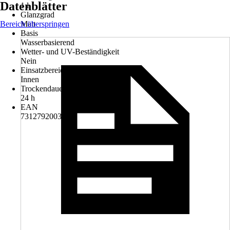
Datenblätter
1 l
Glanzgrad
Bereich überspringen
Matt
Basis
Wasserbasierend
Wetter- und UV-Beständigkeit
Nein
Einsatzbereich
Innen
Trockendauer ca.
24 h
EAN
7312792003132