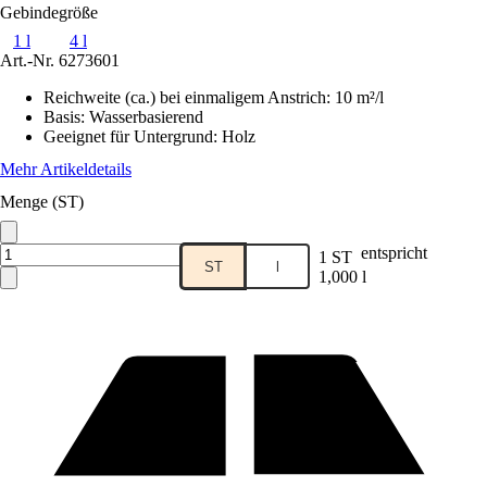
Gebindegröße
1 l
4 l
Art.-Nr.
6273601
Reichweite (ca.) bei einmaligem Anstrich
:
10 m²/l
Basis
:
Wasserbasierend
Geeignet für Untergrund
:
Holz
Mehr Artikeldetails
Menge (ST)
entspricht
1 ST
ST
l
1,000 l