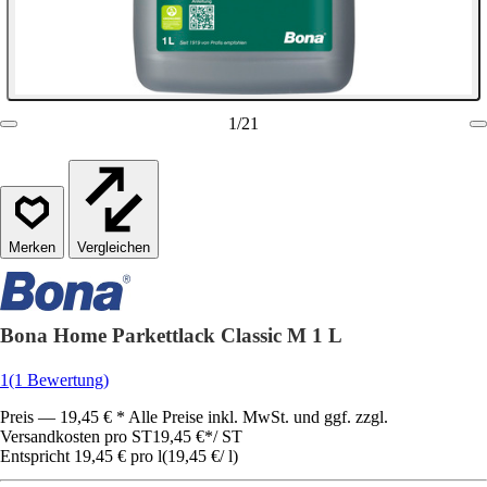
1
/
21
Vergleichen
Bona Home Parkettlack Classic M 1 L
1
(1 Bewertung)
Preis — 19,45 € * Alle Preise inkl. MwSt. und ggf. zzgl.
Versandkosten pro ST
19,45 €
*
/
ST
Entspricht 19,45 € pro l
(
19,45 €
/
l
)