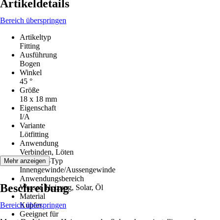
Artikeldetails
Bereich überspringen
Artikeltyp
Fitting
Ausführung
Bogen
Winkel
45 °
Größe
18 x 18 mm
Eigenschaft
I/A
Variante
Lötfitting
Anwendung
Verbinden, Löten
Gewinde-Typ
Mehr anzeigen
Innengewinde/Aussengewinde
Anwendungsbereich
Beschreibung
Wasser, Heizung, Solar, Öl
Material
Bereich überspringen
Kupfer
Geeignet für