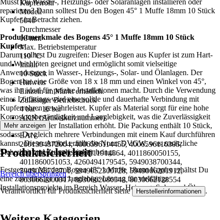
Musst Du Wasser-, Heizungs- oder Solaranlagen installieren oder
Kupferrohr
reparieren? Dann solltest Du den Bogen 45° 1 Muffe 18mm 10 Stück
Modell
Kupfer in Betracht ziehen.
5040
Durchmesser
Produktmerkmale des Bogens 45° 1 Muffe 18mm 10 Stück
18 mm
Kupfer
Max. Betriebstemperatur
Darum solltest Du zugreifen: Dieser Bogen aus Kupfer ist zum Hart-
110 °C
und Weichlöten geeignet und ermöglicht somit vielseitige
Inhalt
Anwendungen in Wasser-, Heizungs-, Solar- und Ölanlagen. Der
10 Stück
Bogen hat eine Größe von 18 x 18 mm und einen Winkel von 45°,
Hinweis
was ihn ideal für präzise Installationen macht. Durch die Verwendung
Einzeln im Markt erhätlich.
eines Lötfittings wird eine solide und dauerhafte Verbindung mit
Zulässiger Betriebsdruck
Kupferrohren gewährleistet. Kupfer als Material sorgt für eine hohe
4 bar - 16 bar
Korrosionsbeständigkeit und Langlebigkeit, was die Zuverlässigkeit
AKN (Artikelkurznummer)
und Sicherheit der Installation erhöht. Die Packung enthält 10 Stück,
Mehr anzeigen
TZHE
sodass Du gleich mehrere Verbindungen mit einem Kauf durchführen
EAN
kannst. Dieser Artikel erfüllt die Norm DVGW, was zusätzliche
2001394872004, 4006596114455, 4006596116305,
Produktsicherheit
Sicherheit und Zuverlässigkeit bringt.
4007111914826, 4007111914864, 4011860050155,
4011860051053, 4260494179545, 5949038700344,
Festgezurrt: Mit dem Bogen 45° 1 Muffe 18mm Kupfer erhältst Du
5949038723701, 5949052300728, 5949066201912,
Bereich überspringen
eine zuverlässige und langlebige Lösung für vielfältige
8030662000317, 8030662080548, 8030662128554
Installationsprojekte im Bereich Wasser, Heizung, Solar und Öl.
Verantwortlich für Produktsicherheit siehe
.
Herstellerinformationen
Weitere Kategorien