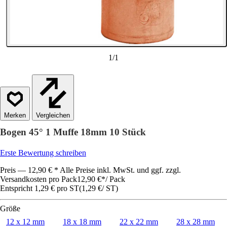
1
/
1
Vergleichen
Bogen 45° 1 Muffe 18mm 10 Stück
Erste Bewertung schreiben
Preis — 12,90 € * Alle Preise inkl. MwSt. und ggf. zzgl.
Versandkosten pro Pack
12,90 €
*
/
Pack
Entspricht 1,29 € pro ST
(
1,29 €
/
ST
)
Größe
12 x 12 mm
18 x 18 mm
22 x 22 mm
28 x 28 mm