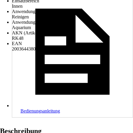
Einsatzbereich
Innen
Anwendung
Reinigen
Anwendungsbereich
Aquarium
AKN (Artikelkurznummer)
RK48
EAN
2003644380000, 4004218762329
Bedienungsanleitung
Beschreibung