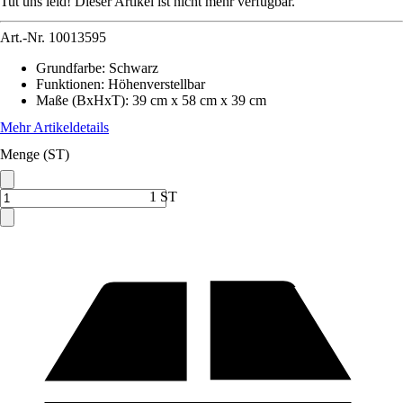
Tut uns leid! Dieser Artikel ist nicht mehr verfügbar.
Art.-Nr.
10013595
Grundfarbe
:
Schwarz
Funktionen
:
Höhenverstellbar
Maße (BxHxT)
:
39 cm x 58 cm x 39 cm
Mehr Artikeldetails
Menge (ST)
1 ST