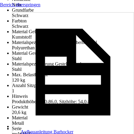
Bereich überspringen
Nein
Grundfarbe
Schwarz
Farbton
Schwarz
Material Geflecht/Obermaterial
Kunststoff
Materialspezifizierung Geflecht/Obermaterial
Polyurethan
Material Gestell/Unterbau
Stahl
Materialspezifizierung Gestell/Unterbau
Stahl
Max. Belastbarkeit
120 kg
Anzahl Sitzplätze
1
Hinweis
Produkthöhe: 58,0-86,0, Sitzhöhe: 54,0-82,0
Gewicht
20,6 kg
Material
Metall
Serie
Aufbauanleitung Barhocker
myWAVE