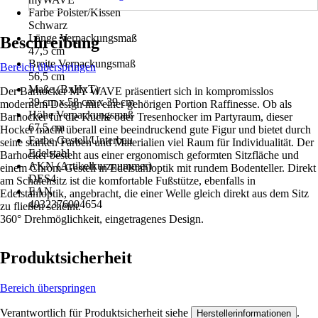
Farbe Polster/Kissen
Schwarz
Länge Verpackungsmaß
Beschreibung
47,5 cm
Breite Verpackungsmaß
Bereich überspringen
56,5 cm
Maße (BxHxT)
Der Barhocker MY WAVE präsentiert sich in kompromisslos
39 cm x 58 cm x 39 cm
modernem Design mit einer gehörigen Portion Raffinesse. Ob als
Höhe Verpackungsmaß
Barhocker für die Küche oder Tresenhocker im Partyraum, dieser
67,5 cm
Hocker macht überall eine beeindruckend gute Figur und bietet durch
Farbe Gestell/Unterbau
seine starken Farben und Materialien viel Raum für Individualität. Der
Edelstahl
Barhocker besteht aus einer ergonomisch geformten Sitzfläche und
AKN (Artikelkurznummer)
einem Chrom-Gestell in Edelstahloptik mit rundem Bodenteller. Direkt
DES4
am Schalensitz ist die komfortable Fußstütze, ebenfalls in
EAN
Edelstahloptik, angebracht, die einer Welle gleich direkt aus dem Sitz
4032376004654
zu fließen scheint.
360° Drehmöglichkeit, eingetragenes Design.
Produktsicherheit
Bereich überspringen
Verantwortlich für Produktsicherheit siehe
.
Herstellerinformationen