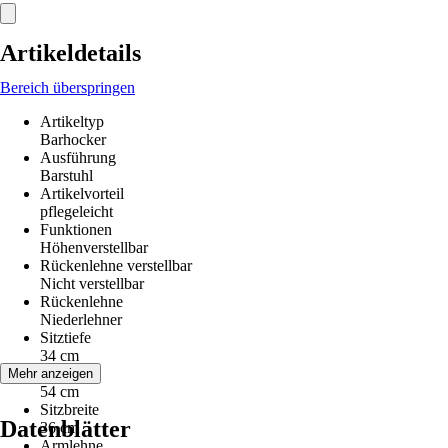
Artikeldetails
Bereich überspringen
Artikeltyp
Barhocker
Ausführung
Barstuhl
Artikelvorteil
pflegeleicht
Funktionen
Höhenverstellbar
Rückenlehne verstellbar
Nicht verstellbar
Rückenlehne
Niederlehner
Sitztiefe
34 cm
Sitzhöhe
Mehr anzeigen
54 cm
Sitzbreite
Datenblätter
36 cm
Armlehne