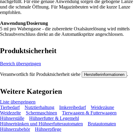
nachgefüllt. Für eine genaue Anwendung sorgen die gebogene Lanze
und die schmale Öffnung. Für Magazinbeuten wird die kurze Lanze
empfohlen.
Anwendung/Dosierung
5 ml pro Wabengasse - die zubereitete Oxalsäurelösung wird mittels
Schraubverschluss direkt an die Automatikspritze angeschlossen.
Produktsicherheit
Bereich überspringen
Verantwortlich für Produktsicherheit siehe
.
Herstellerinformationen
Weitere Kategorien
Liste überspringen
Tierbedarf
Nutztierhaltung
Imkereibedarf
Weidezäune
Weidezelte
Schermaschinen
Tierwaagen & Futterwaagen
Hühnerställe
Hühnerfutter & Legemehl
Hühnertränken und Hühnerfutterautomaten
Brutautomaten
Hühnerzubehör
Hühnerpflege