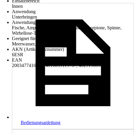
Einsatzbereich
Innen
Anwendung
Unterbringen
Anwendungsbereich
Fische, Amphibie, Insekten, Reptilien, Skorpione, Spinne,
Wirbellose-Tiere
Geeignet für
Meerwasser, Süßwasser
AKN (Artikelkurznummer)
6ESR
EAN
2003477416006, 4010859119767, 4029196010019
Bedienungsanleitung