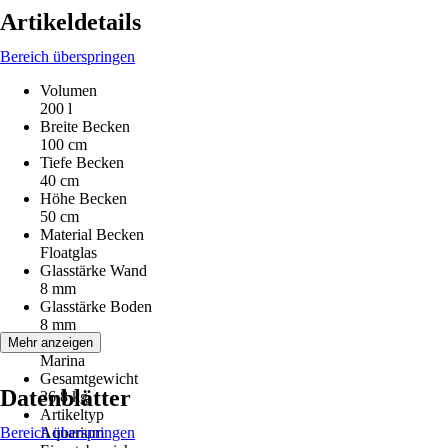
Artikeldetails
Bereich überspringen
Volumen
200 l
Breite Becken
100 cm
Tiefe Becken
40 cm
Höhe Becken
50 cm
Material Becken
Floatglas
Glasstärke Wand
8 mm
Glasstärke Boden
8 mm
Serie
Mehr anzeigen
Marina
Gesamtgewicht
Datenblätter
36,8 kg
Artikeltyp
Bereich überspringen
Aquarium