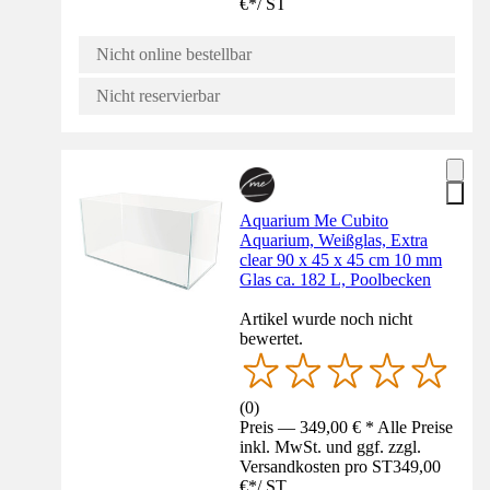
€
*
/
ST
Nicht online bestellbar
Nicht reservierbar
Aquarium Me Cubito
Aquarium, Weißglas, Extra
clear 90 x 45 x 45 cm 10 mm
Glas ca. 182 L, Poolbecken
Artikel wurde noch nicht
bewertet.
(
0
)
Preis — 349,00 € * Alle Preise
inkl. MwSt. und ggf. zzgl.
Versandkosten pro ST
349,00
€
*
/
ST