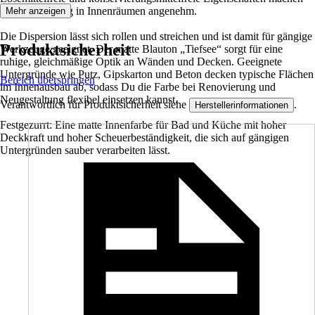
die Verarbeitung in Innenräumen angenehm.
Mehr anzeigen
Die Dispersion lässt sich rollen und streichen und ist damit für gängige
Produktsicherheit
Werkzeuge geeignet. Der matte Blauton „Tiefsee“ sorgt für eine
ruhige, gleichmäßige Optik an Wänden und Decken. Geeignete
Untergründe wie Putz, Gipskarton und Beton decken typische Flächen
Bereich überspringen
im Innenausbau ab, sodass Du die Farbe bei Renovierung und
Neugestaltung flexibel einsetzen kannst.
Verantwortlich für Produktsicherheit siehe
.
Herstellerinformationen
Festgezurrt: Eine matte Innenfarbe für Bad und Küche mit hoher
Deckkraft und hoher Scheuerbeständigkeit, die sich auf gängigen
Untergründen sauber verarbeiten lässt.