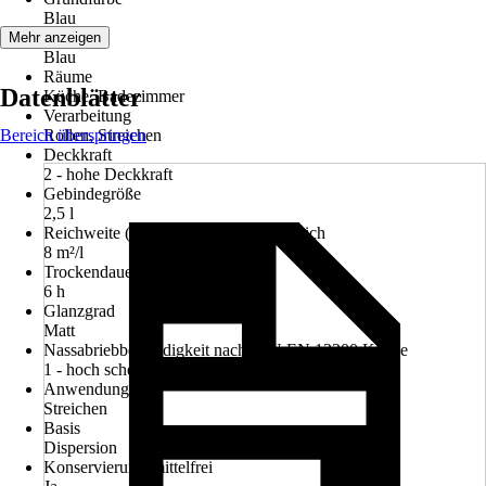
Blau
Farbton
Mehr anzeigen
Blau
Räume
Datenblätter
Küche, Badezimmer
Verarbeitung
Bereich überspringen
Rollen, Streichen
Deckkraft
2 - hohe Deckkraft
Gebindegröße
2,5 l
Reichweite (ca.) bei einmaligem Anstrich
8 m²/l
Trockendauer ca.
6 h
Glanzgrad
Matt
Nassabriebbeständigkeit nach DIN EN 13300 Klasse
1 - hoch scheuerbeständig
Anwendung
Streichen
Basis
Dispersion
Konservierungsmittelfrei