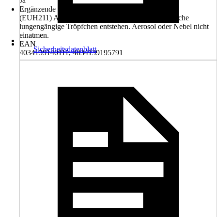
Ja
Ergänzende Gefahrenmerkmale (EUH-Sätze)
(EUH211) Achtung! Beim Sprühen können gefährliche
lungengängige Tröpfchen entstehen. Aerosol oder Nebel nicht
einatmen.
EAN
Sicherheitsdatenblatt
4034139140111, 4034139195791