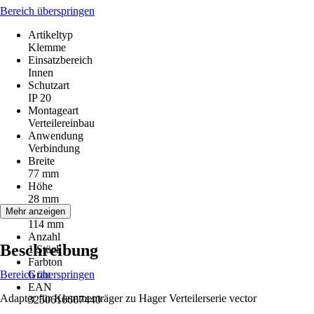
Bereich überspringen
Artikeltyp
Klemme
Einsatzbereich
Innen
Schutzart
IP 20
Montageart
Verteilereinbau
Anwendung
Verbindung
Breite
77 mm
Höhe
28 mm
Tiefe
Mehr anzeigen
114 mm
Anzahl
Beschreibung
1 Stück
Farbton
Bereich überspringen
Grau
EAN
Adapter für Klemmenträger zu Hager Verteilerserie vector
3250616667440