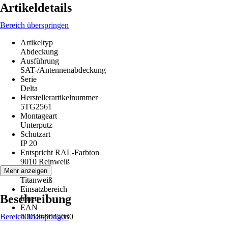
Artikeldetails
Bereich überspringen
Artikeltyp
Abdeckung
Ausführung
SAT-/Antennenabdeckung
Serie
Delta
Herstellerartikelnummer
5TG2561
Montageart
Unterputz
Schutzart
IP 20
Entspricht RAL-Farbton
9010 Reinweiß
Farbton
Mehr anzeigen
Titanweiß
Einsatzbereich
Beschreibung
Innen
EAN
Bereich überspringen
4001869045030