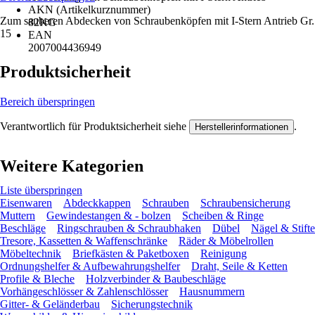
AKN (Artikelkurznummer)
Zum sauberen Abdecken von Schraubenköpfen mit I-Stern Antrieb Gr.
82KG
15
EAN
2007004436949
Produktsicherheit
Bereich überspringen
Verantwortlich für Produktsicherheit siehe
.
Herstellerinformationen
Weitere Kategorien
Liste überspringen
Eisenwaren
Abdeckkappen
Schrauben
Schraubensicherung
Muttern
Gewindestangen & - bolzen
Scheiben & Ringe
Beschläge
Ringschrauben & Schraubhaken
Dübel
Nägel & Stifte
Tresore, Kassetten & Waffenschränke
Räder & Möbelrollen
Möbeltechnik
Briefkästen & Paketboxen
Reinigung
Ordnungshelfer & Aufbewahrungshelfer
Draht, Seile & Ketten
Profile & Bleche
Holzverbinder & Baubeschläge
Vorhängeschlösser & Zahlenschlösser
Hausnummern
Gitter- & Geländerbau
Sicherungstechnik