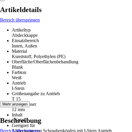
Artikeldetails
Bereich überspringen
Artikeltyp
Abdeckkappe
Einsatzbereich
Innen, Außen
Material
Kunststoff, Polyethylen (PE)
Oberfläche/Oberflächenbehandlung
Blank
Farbton
Weiß
Antrieb
I-Stern
Größenangabe zu Antrieb
T 15
Durchmesser
Mehr anzeigen
12 mm
Inhalt
Beschreibung
1 Stück
Geeignet für
Bereich überspringen
Abdeckung von Schraubenköpfen mit I-Stern Antrieb