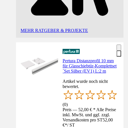
MEHR RATGEBER & PROJEKTE
Pertura Distanzprofil 10 mm
für Glasschiebtür-Komplettset
´Set Silber (EV1) L:2 m
Artikel wurde noch nicht
bewertet.
(
0
)
Preis — 52,00 € * Alle Preise
inkl. MwSt. und ggf. zzgl.
Versandkosten pro ST
52,00
€
*
/
ST