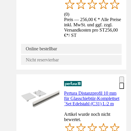
(
0
)
Preis — 256,00 € * Alle Preise
inkl. MwSt. und ggf. zzgl.
Versandkosten pro ST
256,00
€
*
/
ST
Online bestellbar
Nicht reservierbar
Pertura Distanzprofil 10 mm
für Glasschiebtür-Komplettset
´Set Edelstahl (C31) L:2 m
Artikel wurde noch nicht
bewertet.