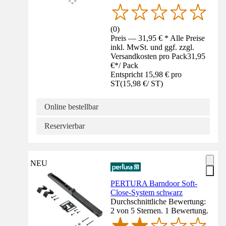
(
0
)
Preis — 31,95 € * Alle Preise
inkl. MwSt. und ggf. zzgl.
Versandkosten pro Pack
31,95
€
*
/
Pack
Entspricht 15,98 € pro
ST
(
15,98 €
/
ST
)
Online bestellbar
Reservierbar
NEU
PERTURA Barndoor Soft-
Close-System schwarz
Durchschnittliche Bewertung:
2 von 5 Sternen. 1 Bewertung.