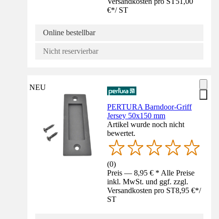
Versandkosten pro ST
51,00
€
*
/
ST
Online bestellbar
Nicht reservierbar
NEU
PERTURA Barndoor-Griff
Jersey 50x150 mm
Artikel wurde noch nicht
bewertet.
(
0
)
Preis — 8,95 € * Alle Preise
inkl. MwSt. und ggf. zzgl.
Versandkosten pro ST
8,95 €
*
/
ST