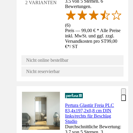
3.5 von 5 Sternen. 6
2 VARIANTEN
Bewertungen.
(
6
)
Preis — 99,00 € * Alle Preise
inkl. MwSt. und ggf. zzgl.
Versandkosten pro ST
99,00
€
*
/
ST
Nicht online bestellbar
Nicht reservierbar
Pertura Glastür Freia PLC
83,4x197,2x0,8 cm DIN
links/rechts für Beschlag
Studio
Durchschnittliche Bewertung:
3.7 von 5 Sternen. 3