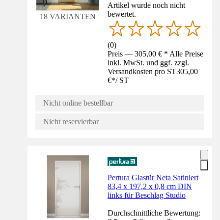
Artikel wurde noch nicht
bewertet.
18 VARIANTEN
(
0
)
Preis — 305,00 € * Alle Preise
inkl. MwSt. und ggf. zzgl.
Versandkosten pro ST
305,00
€
*
/
ST
Nicht online bestellbar
Nicht reservierbar
Pertura Glastür Neta Satiniert
83,4 x 197,2 x 0,8 cm DIN
links für Beschlag Studio
Durchschnittliche Bewertung: