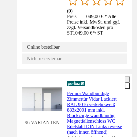
(
0
)
Preis — 1049,00 € * Alle
Preise inkl. MwSt. und ggf.
zzgl. Versandkosten pro
ST
1049,00 €
*
/
ST
Online bestellbar
Nicht reservierbar
Pertura Wandbündige
Zimmertür Vidar Lackiert
RAL 9016 verkehrsweiß
883x2001 mm inkl.
Blockzarge wandbündig,
Magnetfallenschloss WC
96 VARIANTEN
Edelstahl DIN Links reverse
(nach innen öffnend)