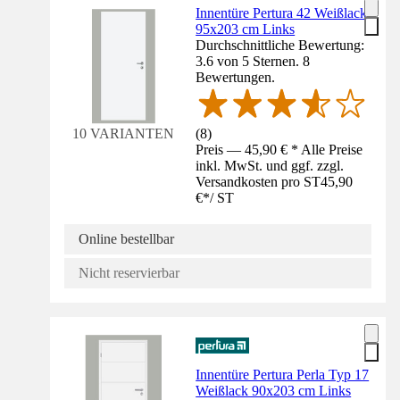
Innentüre Pertura 42 Weißlack
95x203 cm Links
Durchschnittliche Bewertung:
3.6 von 5 Sternen. 8
Bewertungen.
(
8
)
10 VARIANTEN
Preis — 45,90 € * Alle Preise
inkl. MwSt. und ggf. zzgl.
Versandkosten pro ST
45,90
€
*
/
ST
Online bestellbar
Nicht reservierbar
Innentüre Pertura Perla Typ 17
Weißlack 90x203 cm Links