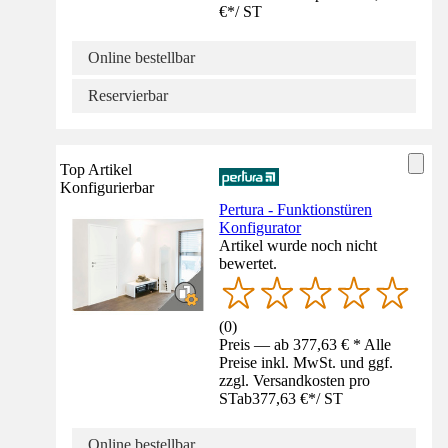
€
*
/
ST
Online bestellbar
Reservierbar
Top Artikel
Konfigurierbar
Pertura - Funktionstüren
Konfigurator
Artikel wurde noch nicht
bewertet.
(
0
)
Preis — ab 377,63 € * Alle
Preise inkl. MwSt. und ggf.
zzgl. Versandkosten pro
ST
ab
377,63 €
*
/
ST
Online bestellbar