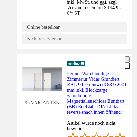
inkl. MwSt. und ggf. zzgl.
Versandkosten pro ST
94,95
€
*
/
ST
Online bestellbar
Nicht reservierbar
Pertura Wandbündige
Zimmertür Vidar Grundiert
RAL 9010 reinweiß 883x2001
mm inkl. Blockzarge
wandbündig,
Magnetfallenschloss Buntbart
96 VARIANTEN
(BB) Edelstahl DIN Links
reverse (nach innen öffnend)
Artikel wurde noch nicht
bewertet.