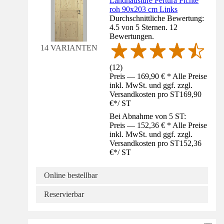
Landhaustüre Pertura Fichte
roh 90x203 cm Links
Durchschnittliche Bewertung:
4.5 von 5 Sternen. 12
Bewertungen.
14 VARIANTEN
(
12
)
Preis — 169,90 € * Alle Preise
inkl. MwSt. und ggf. zzgl.
Versandkosten pro ST
169,90
€
*
/
ST
Bei Abnahme von 5 ST:
Preis — 152,36 € * Alle Preise
inkl. MwSt. und ggf. zzgl.
Versandkosten pro ST
152,36
€
*
/
ST
Online bestellbar
Reservierbar