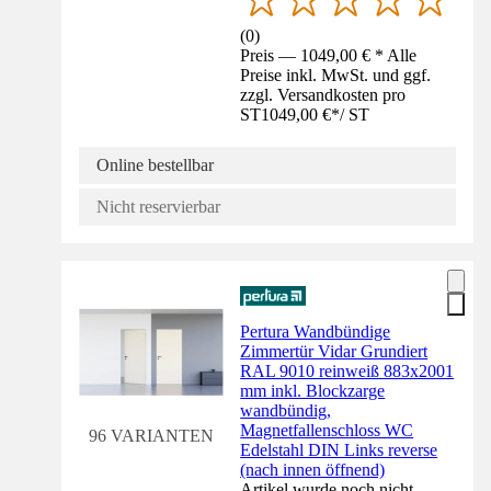
(
0
)
Preis — 1049,00 € * Alle
Preise inkl. MwSt. und ggf.
zzgl. Versandkosten pro
ST
1049,00 €
*
/
ST
Online bestellbar
Nicht reservierbar
Pertura Wandbündige
Zimmertür Vidar Grundiert
RAL 9010 reinweiß 883x2001
mm inkl. Blockzarge
wandbündig,
Magnetfallenschloss WC
96 VARIANTEN
Edelstahl DIN Links reverse
(nach innen öffnend)
Artikel wurde noch nicht