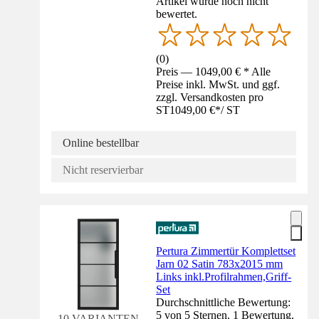
Artikel wurde noch nicht
bewertet.
(
0
)
Preis — 1049,00 € * Alle
Preise inkl. MwSt. und ggf.
zzgl. Versandkosten pro
ST
1049,00 €
*
/
ST
Online bestellbar
Nicht reservierbar
Pertura Zimmertür Komplettset
Jarn 02 Satin 783x2015 mm
Links inkl.Profilrahmen,Griff-
Set
Durchschnittliche Bewertung:
5 von 5 Sternen. 1 Bewertung.
10 VARIANTEN