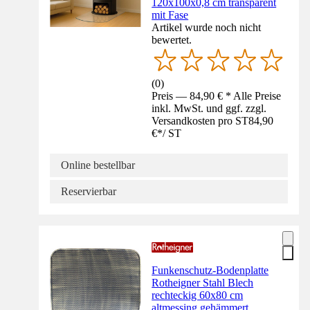
120x100x0,8 cm transparent
mit Fase
Artikel wurde noch nicht
bewertet.
(
0
)
Preis — 84,90 € * Alle Preise
inkl. MwSt. und ggf. zzgl.
Versandkosten pro ST
84,90
€
*
/
ST
Online bestellbar
Reservierbar
Funkenschutz-Bodenplatte
Rotheigner Stahl Blech
rechteckig 60x80 cm
altmessing gehämmert