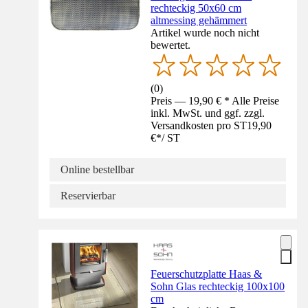
rechteckig 50x60 cm
altmessing gehämmert
Artikel wurde noch nicht
bewertet.
(
0
)
Preis — 19,90 € * Alle Preise
inkl. MwSt. und ggf. zzgl.
Versandkosten pro ST
19,90
€
*
/
ST
Online bestellbar
Reservierbar
Feuerschutzplatte Haas &
Sohn Glas rechteckig 100x100
cm