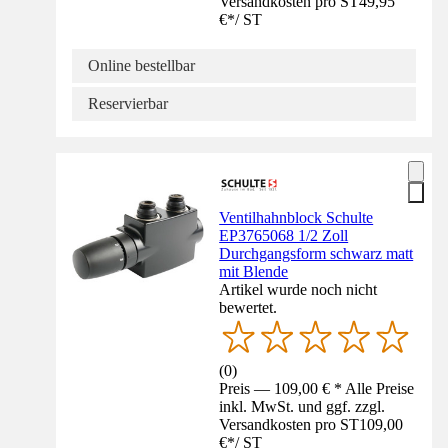
Versandkosten pro ST
49,95
€
*
/
ST
Online bestellbar
Reservierbar
Ventilhahnblock Schulte
EP3765068 1/2 Zoll
Durchgangsform schwarz matt
mit Blende
Artikel wurde noch nicht
bewertet.
(
0
)
Preis — 109,00 € * Alle Preise
inkl. MwSt. und ggf. zzgl.
Versandkosten pro ST
109,00
€
*
/
ST