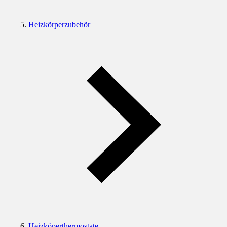
Heizkörperzubehör
Heizköperthermostate