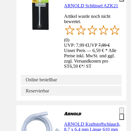
ARNOLD Schlüssel AZK21
Artikel wurde noch nicht
bewertet.
(
0
)
UVP: 7,99 €
UVP
7,99 €
Unser Preis — 6,59 € * Alle
Preise inkl. MwSt. und ggf.
zzgl. Versandkosten pro
ST
6,59 €
*
/
ST
Online bestellbar
Reservierbar
ARNOLD Kraftstoffschlauch,
8,7 x 6,4 mm Länge 610 mm