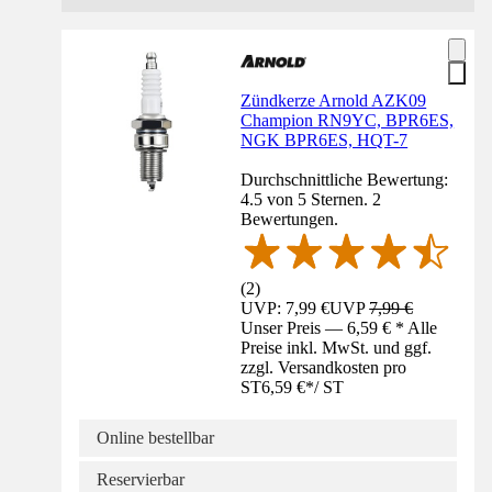
Zündkerze Arnold AZK09
Champion RN9YC, BPR6ES,
NGK BPR6ES, HQT-7
Durchschnittliche Bewertung:
4.5 von 5 Sternen. 2
Bewertungen.
(
2
)
UVP: 7,99 €
UVP
7,99 €
Unser Preis — 6,59 € * Alle
Preise inkl. MwSt. und ggf.
zzgl. Versandkosten pro
ST
6,59 €
*
/
ST
Online bestellbar
Reservierbar