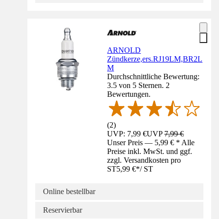
ARNOLD
Zündkerze,ers.RJ19LM,BR2L
M
Durchschnittliche Bewertung:
3.5 von 5 Sternen. 2
Bewertungen.
(
2
)
UVP: 7,99 €
UVP
7,99 €
Unser Preis — 5,99 € * Alle
Preise inkl. MwSt. und ggf.
zzgl. Versandkosten pro
ST
5,99 €
*
/
ST
Online bestellbar
Reservierbar