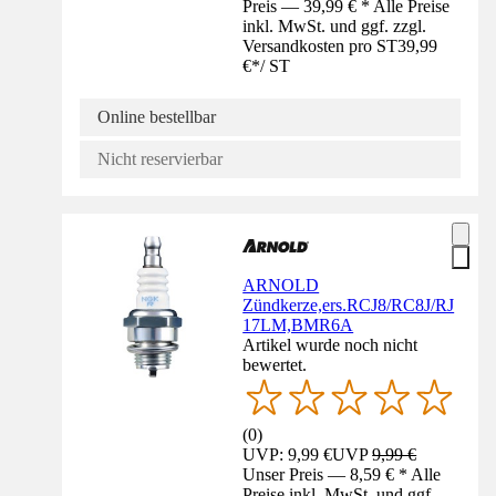
Preis — 39,99 € * Alle Preise
inkl. MwSt. und ggf. zzgl.
Versandkosten pro ST
39,99
€
*
/
ST
Online bestellbar
Nicht reservierbar
ARNOLD
Zündkerze,ers.RCJ8/RC8J/RJ
17LM,BMR6A
Artikel wurde noch nicht
bewertet.
(
0
)
UVP: 9,99 €
UVP
9,99 €
Unser Preis — 8,59 € * Alle
Preise inkl. MwSt. und ggf.