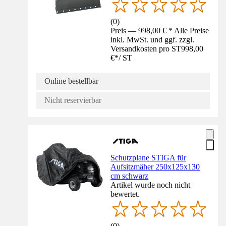
(
0
)
Preis — 998,00 € * Alle Preise
inkl. MwSt. und ggf. zzgl.
Versandkosten pro ST
998,00
€
*
/
ST
Online bestellbar
Nicht reservierbar
Schutzplane STIGA für
Aufsitzmäher 250x125x130
cm schwarz
Artikel wurde noch nicht
bewertet.
(
0
)