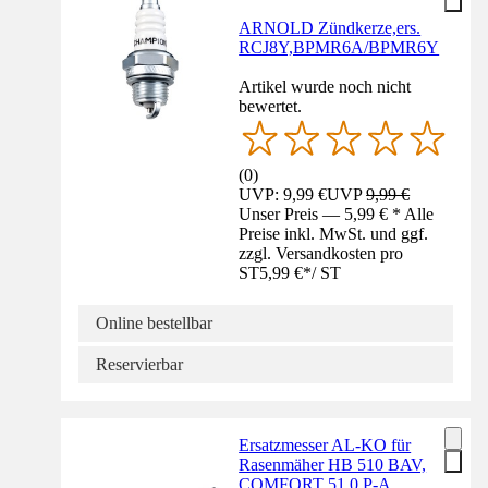
ARNOLD Zündkerze,ers.
RCJ8Y,BPMR6A/BPMR6Y
Artikel wurde noch nicht
bewertet.
(
0
)
UVP: 9,99 €
UVP
9,99 €
Unser Preis — 5,99 € * Alle
Preise inkl. MwSt. und ggf.
zzgl. Versandkosten pro
ST
5,99 €
*
/
ST
Online bestellbar
Reservierbar
Ersatzmesser AL-KO für
Rasenmäher HB 510 BAV,
COMFORT 51.0 P-A,