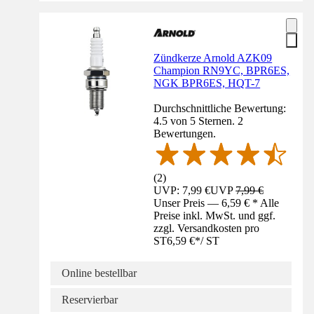
Zündkerze Arnold AZK09
Champion RN9YC, BPR6ES,
NGK BPR6ES, HQT-7
Durchschnittliche Bewertung:
4.5 von 5 Sternen. 2
Bewertungen.
(
2
)
UVP: 7,99 €
UVP
7,99 €
Unser Preis — 6,59 € * Alle
Preise inkl. MwSt. und ggf.
zzgl. Versandkosten pro
ST
6,59 €
*
/
ST
Online bestellbar
Reservierbar