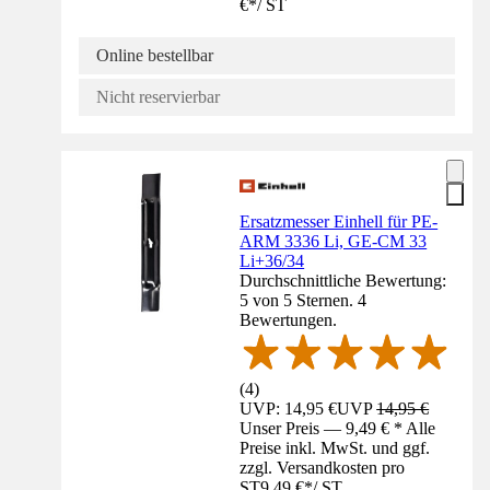
€
*
/
ST
Online bestellbar
Nicht reservierbar
Ersatzmesser Einhell für PE-
ARM 3336 Li, GE-CM 33
Li+36/34
Durchschnittliche Bewertung:
5 von 5 Sternen. 4
Bewertungen.
(
4
)
UVP: 14,95 €
UVP
14,95 €
Unser Preis — 9,49 € * Alle
Preise inkl. MwSt. und ggf.
zzgl. Versandkosten pro
ST
9,49 €
*
/
ST