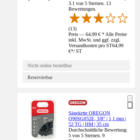
3.1 von 5 Sternen. 13
Bewertungen.
(
13
)
Preis — 64,99 € * Alle Preise
inkl. MwSt. und ggf. zzgl.
Versandkosten pro ST
64,99
€
*
/
ST
Nicht online bestellbar
Reservierbar
Sägekette OREGON
Q90SG052E, 3/8" | 1,1 mm |
52 TG | HM | 35 cm
Durchschnittliche Bewertung:
5 von 5 Sternen. 9