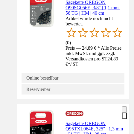
Sägekette OREGON
Q90SG056E, 3/8" | 1,1 mm |
56 TG | HM | 40 cm
Artikel wurde noch nicht
bewertet.
(
0
)
Preis — 24,89 € * Alle Preise
inkl. MwSt. und ggf. zzgl.
Versandkosten pro ST
24,89
€
*
/
ST
Online bestellbar
Reservierbar
Sägekette OREGON
Q95TXL064E, 325" | 1,3 mm