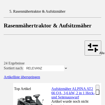
Rasenmähertraktor & Aufsitzmäher
Rasenmähertraktor & Aufsitzmäher
Alle
24 Ergebnisse
Sortiert nach:
Artikelliste überspringen
Top Artikel
Aufsitzmäher ALPINA AT2
66 QA, 3,6 kW, 2 in 1 Heck-
und Seitenauswurf
Artikel wurde noch nicht