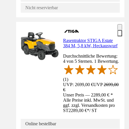
Nicht reservierbar
Rasentraktor STIGA Estate
384 M, 5,8 kW, Heckauswurf
Durchschnittliche Bewertung:
4 von 5 Sternen. 1 Bewertung.
(
1
)
UVP: 2699,00 €
UVP
2699,00
€
Unser Preis — 2289,00 € *
Alle Preise inkl. MwSt. und
ggf. zzgl. Versandkosten pro
ST
2289,00 €
*
/
ST
Online bestellbar