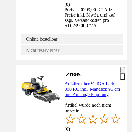
(
0
)
Preis — 6299,00 € * Alle
Preise inkl. MwSt. und ggf.
zzgl. Versandkosten pro
ST
6299,00 €
*
/
ST
Online bestellbar
Nicht reservierbar
Aufsitzmäher STIGA Park
300 RC inkl. Mähdeck 95 cm
und Anhängerkupplung
Artikel wurde noch nicht
bewertet.
(
0
)