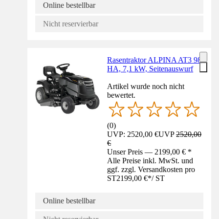
Online bestellbar
Nicht reservierbar
Rasentraktor ALPINA AT3 98
HA, 7,1 kW, Seitenauswurf
Artikel wurde noch nicht
bewertet.
(
0
)
UVP: 2520,00 €
UVP
2520,00
€
Unser Preis — 2199,00 € *
Alle Preise inkl. MwSt. und
ggf. zzgl. Versandkosten pro
ST
2199,00 €
*
/
ST
Online bestellbar