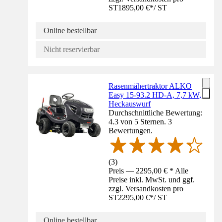
ST
1895,00 €
*
/
ST
Online bestellbar
Nicht reservierbar
Rasenmähertraktor ALKO
Easy 15-93.2 HD-A, 7,7 kW,
Heckauswurf
Durchschnittliche Bewertung:
4.3 von 5 Sternen. 3
Bewertungen.
(
3
)
Preis — 2295,00 € * Alle
Preise inkl. MwSt. und ggf.
zzgl. Versandkosten pro
ST
2295,00 €
*
/
ST
Online bestellbar