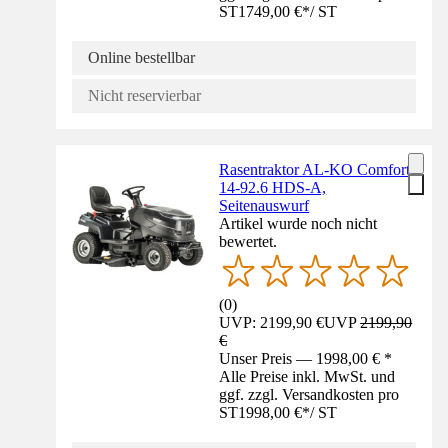
ST
1749,00 €
*
/
ST
Online bestellbar
Nicht reservierbar
Rasentraktor AL-KO Comfort
14-92.6 HDS-A,
Seitenauswurf
Artikel wurde noch nicht
bewertet.
(
0
)
UVP: 2199,90 €
UVP
2199,90
€
Unser Preis — 1998,00 € *
Alle Preise inkl. MwSt. und
ggf. zzgl. Versandkosten pro
ST
1998,00 €
*
/
ST