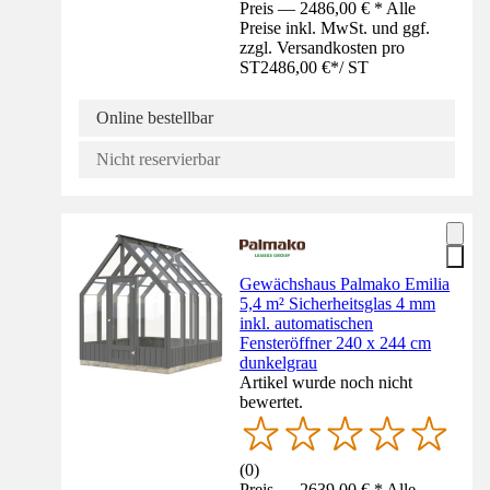
Preis — 2486,00 € * Alle
Preise inkl. MwSt. und ggf.
zzgl. Versandkosten pro
ST
2486,00 €
*
/
ST
Online bestellbar
Nicht reservierbar
Gewächshaus Palmako Emilia
5,4 m² Sicherheitsglas 4 mm
inkl. automatischen
Fensteröffner 240 x 244 cm
dunkelgrau
Artikel wurde noch nicht
bewertet.
(
0
)
Preis — 2639,00 € * Alle