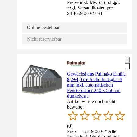
Preise inkl. MwSt. und ggf.
zzgl. Versandkosten pro
ST
4659,00 €
*
/
ST
Online bestellbar
Nicht reservierbar
Gewächshaus Palmako Emilia
8,2+4,0 m² Sicherheitsglas 4
mm inkl. automatischen
Fensteröffner 240 x 550 cm
dunkelgrau
Artikel wurde noch nicht
bewertet.
(
0
)
Preis — 5319,00 € * Alle
Preise inkl. MwSt. und ggf.