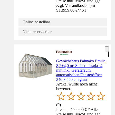
Preise inkl. MwSt. und ggf.
zzgl. Versandkosten pro
ST
3959,00 €
*
/
ST
Online bestellbar
Nicht reservierbar
Gewächshaus Palmako Emilia
8,2+4,0 m² Sicherheitsglas 4
mm inkl. Geräteraum,
automatischen Fensteröffner
240 x 550 cm grau
Artikel wurde noch nicht
bewertet.
(
0
)
Preis — 4509,00 € * Alle
Preise inkl. MwSt. und ggf.