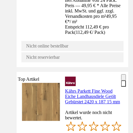
Bei Abnahme von 24 Pack:
Preis — 49,95 € * Alle Preise
inkl. MwSt. und ggf. zzgl.
Versandkosten pro m²
49,95
€
*
/
m²
Entspricht 112,49 € pro
Pack
(
112,49 €
/
Pack
)
Nicht online bestellbar
Nicht reservierbar
Top Artikel
Kährs Parkett Fine Wood
Eiche Landhausdiele Geölt
Gebürstet 2420 x 187 15 mm
Artikel wurde noch nicht
bewertet.