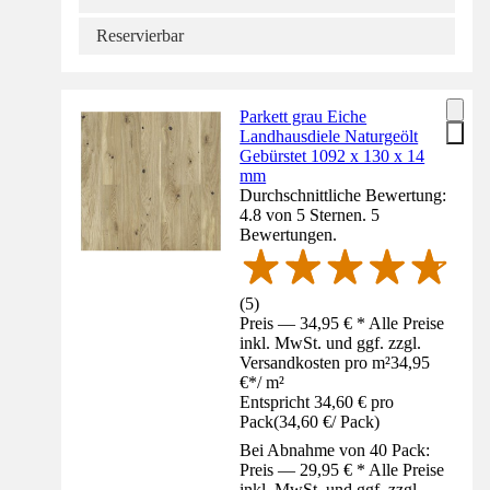
Reservierbar
Parkett grau Eiche
Landhausdiele Naturgeölt
Gebürstet 1092 x 130 x 14
mm
Durchschnittliche Bewertung:
4.8 von 5 Sternen. 5
Bewertungen.
(
5
)
Preis — 34,95 € * Alle Preise
inkl. MwSt. und ggf. zzgl.
Versandkosten pro m²
34,95
€
*
/
m²
Entspricht 34,60 € pro
Pack
(
34,60 €
/
Pack
)
Bei Abnahme von 40 Pack:
Preis — 29,95 € * Alle Preise
inkl. MwSt. und ggf. zzgl.