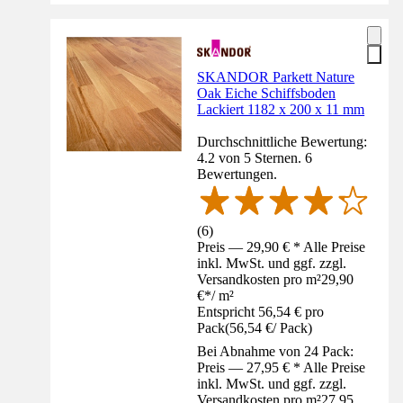
SKANDOR Parkett Nature
Oak Eiche Schiffsboden
Lackiert 1182 x 200 x 11 mm
Durchschnittliche Bewertung:
4.2 von 5 Sternen. 6
Bewertungen.
(
6
)
Preis — 29,90 € * Alle Preise
inkl. MwSt. und ggf. zzgl.
Versandkosten pro m²
29,90
€
*
/
m²
Entspricht 56,54 € pro
Pack
(
56,54 €
/
Pack
)
Bei Abnahme von 24 Pack:
Preis — 27,95 € * Alle Preise
inkl. MwSt. und ggf. zzgl.
Versandkosten pro m²
27,95