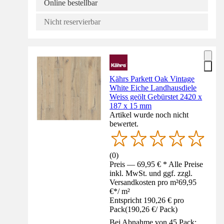
Online bestellbar
Nicht reservierbar
Kährs Parkett Oak Vintage
White Eiche Landhausdiele
Weiss geölt Gebürstet 2420 x
187 x 15 mm
Artikel wurde noch nicht
bewertet.
(
0
)
Preis — 69,95 € * Alle Preise
inkl. MwSt. und ggf. zzgl.
Versandkosten pro m²
69,95
€
*
/
m²
Entspricht 190,26 € pro
Pack
(
190,26 €
/
Pack
)
Bei Abnahme von 45 Pack: