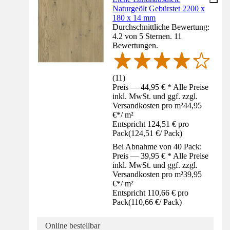
Naturgeölt Gebürstet 2200 x
180 x 14 mm
Durchschnittliche Bewertung:
4.2 von 5 Sternen. 11
Bewertungen.
(
11
)
Preis — 44,95 € * Alle Preise
inkl. MwSt. und ggf. zzgl.
Versandkosten pro m²
44,95
€
*
/
m²
Entspricht 124,51 € pro
Pack
(
124,51 €
/
Pack
)
Bei Abnahme von 40 Pack:
Preis — 39,95 € * Alle Preise
inkl. MwSt. und ggf. zzgl.
Versandkosten pro m²
39,95
€
*
/
m²
Entspricht 110,66 € pro
Pack
(
110,66 €
/
Pack
)
Online bestellbar