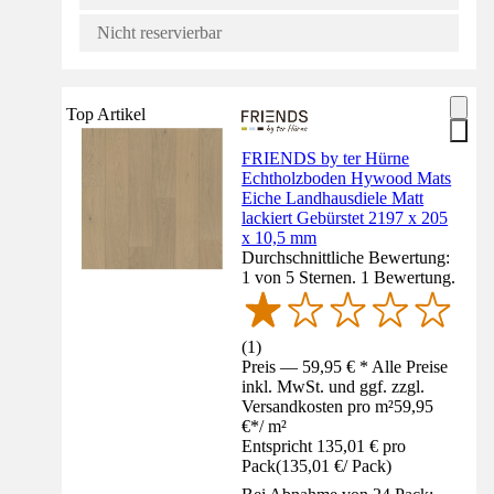
Nicht reservierbar
Top Artikel
FRIENDS by ter Hürne
Echtholzboden Hywood Mats
Eiche Landhausdiele Matt
lackiert Gebürstet 2197 x 205
x 10,5 mm
Durchschnittliche Bewertung:
1 von 5 Sternen. 1 Bewertung.
(
1
)
Preis — 59,95 € * Alle Preise
inkl. MwSt. und ggf. zzgl.
Versandkosten pro m²
59,95
€
*
/
m²
Entspricht 135,01 € pro
Pack
(
135,01 €
/
Pack
)