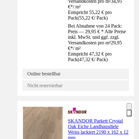
Versandkosten pro m²
34,95
€
*
/
m²
Entspricht 55,22 € pro
Pack
(
55,22 €
/
Pack
)
Bei Abnahme von 24 Pack:
Preis — 29,95 € * Alle Preise
inkl. MwSt. und ggf. zzgl.
Versandkosten pro m²
29,95
€
*
/
m²
Entspricht 47,32 € pro
Pack
(
47,32 €
/
Pack
)
Online bestellbar
Nicht reservierbar
SKANDOR Parkett Crystal
Oak Eiche Landhausdiele
Weiss lackiert 2190 x 162 x 12
mm