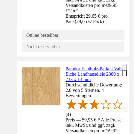
Versandkosten pro m²
29,95
€
*
/
m²
Entspricht 29,65 € pro
Pack
(
29,65 €
/
Pack
)
Online bestellbar
Nicht reservierbar
Parador Echtholz-Parkett Valis
Eiche Landhausdiele 2380 x
233 x 13 mm
Durchschnittliche Bewertung:
2.8 von 5 Sternen. 4
Bewertungen.
(
4
)
Preis — 59,95 € * Alle Preise
inkl. MwSt. und ggf. zzgl.
Versandkosten pro m²
59,95