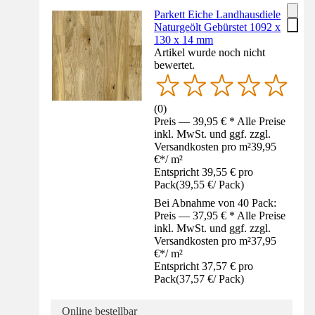
Parkett Eiche Landhausdiele
Naturgeölt Gebürstet 1092 x
130 x 14 mm
Artikel wurde noch nicht
bewertet.
(
0
)
Preis — 39,95 € * Alle Preise
inkl. MwSt. und ggf. zzgl.
Versandkosten pro m²
39,95
€
*
/
m²
Entspricht 39,55 € pro
Pack
(
39,55 €
/
Pack
)
Bei Abnahme von 40 Pack:
Preis — 37,95 € * Alle Preise
inkl. MwSt. und ggf. zzgl.
Versandkosten pro m²
37,95
€
*
/
m²
Entspricht 37,57 € pro
Pack
(
37,57 €
/
Pack
)
Online bestellbar