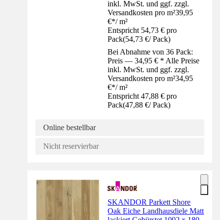
inkl. MwSt. und ggf. zzgl.
Versandkosten pro m²
39,95
€
*
/
m²
Entspricht 54,73 € pro
Pack
(
54,73 €
/
Pack
)
Bei Abnahme von 36 Pack:
Preis — 34,95 € * Alle Preise
inkl. MwSt. und ggf. zzgl.
Versandkosten pro m²
34,95
€
*
/
m²
Entspricht 47,88 € pro
Pack
(
47,88 €
/
Pack
)
Online bestellbar
Nicht reservierbar
SKANDOR Parkett Shore
Oak Eiche Landhausdiele Matt
lackiert Gebürstet 1092 x 180