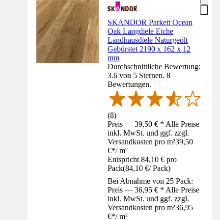
SKANDOR Parkett Ocean
Oak Langdiele Eiche
Landhausdiele Naturgeölt
Gebürstet 2190 x 162 x 12
mm
Durchschnittliche Bewertung:
3.6 von 5 Sternen. 8
Bewertungen.
(
8
)
Preis — 39,50 € * Alle Preise
inkl. MwSt. und ggf. zzgl.
Versandkosten pro m²
39,50
€
*
/
m²
Entspricht 84,10 € pro
Pack
(
84,10 €
/
Pack
)
Bei Abnahme von 25 Pack:
Preis — 36,95 € * Alle Preise
inkl. MwSt. und ggf. zzgl.
Versandkosten pro m²
36,95
€
*
/
m²