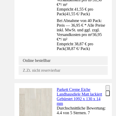
€
*
/
m²
Entspricht 41,55 € pro
Pack
(
41,55 €
/
Pack
)
Bei Abnahme von 40 Pack:
Preis — 36,95 € * Alle Preise
inkl. MwSt. und ggf. zzgl.
Versandkosten pro m²
36,95
€
*
/
m²
Entspricht 38,87 € pro
Pack
(
38,87 €
/
Pack
)
Online bestellbar
Z.Zt. nicht reservierbar
Parkett Creme Eiche
Landhausdiele Matt lackiert
Gebürstet 1092 x 130 x 14
mm
Durchschnittliche Bewertung:
4.4 von 5 Sternen. 7