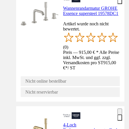
Wannenrandarmatur GROHE
Essence supersteel 19578DC1
Artikel wurde noch nicht
bewertet.
(
0
)
Preis — 915,00 € * Alle Preise
inkl. MwSt. und ggf. zzgl.
Versandkosten pro ST
915,00
€
*
/
ST
Nicht online bestellbar
Nicht reservierbar
4-Loch