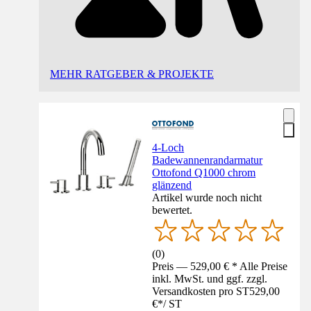
MEHR RATGEBER & PROJEKTE
4-Loch
Badewannenrandarmatur
Ottofond Q1000 chrom
glänzend
Artikel wurde noch nicht
bewertet.
(
0
)
Preis — 529,00 € * Alle Preise
inkl. MwSt. und ggf. zzgl.
Versandkosten pro ST
529,00
€
*
/
ST