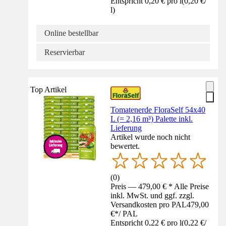
Entspricht 0,20 € pro l
(
0,20 €
/
l
)
Online bestellbar
Reservierbar
Top Artikel
Tomatenerde FloraSelf 54x40
L (= 2,16 m³) Palette inkl.
Lieferung
Artikel wurde noch nicht
bewertet.
(
0
)
Preis — 479,00 € * Alle Preise
inkl. MwSt. und ggf. zzgl.
Versandkosten pro PAL
479,00
€
*
/
PAL
Entspricht 0,22 € pro l
(
0,22 €
/