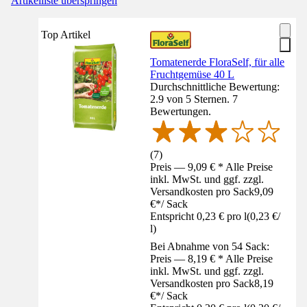
Artikelliste überspringen
Top Artikel
Tomatenerde FloraSelf, für alle
Fruchtgemüse 40 L
Durchschnittliche Bewertung:
2.9 von 5 Sternen. 7
Bewertungen.
(
7
)
Preis — 9,09 € * Alle Preise
inkl. MwSt. und ggf. zzgl.
Versandkosten pro Sack
9,09
€
*
/
Sack
Entspricht 0,23 € pro l
(
0,23 €
/
l
)
Bei Abnahme von 54 Sack:
Preis — 8,19 € * Alle Preise
inkl. MwSt. und ggf. zzgl.
Versandkosten pro Sack
8,19
€
*
/
Sack