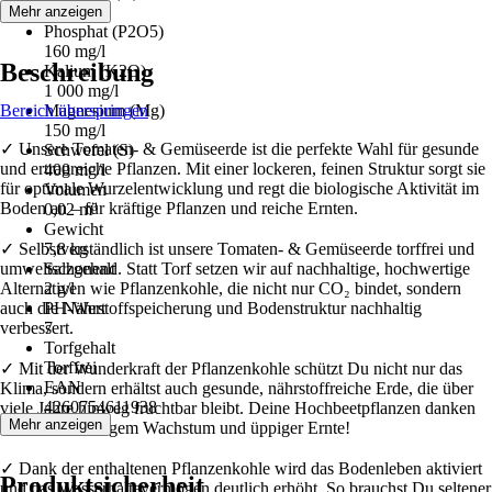
100 mg/l
Mehr anzeigen
Phosphat (P2O5)
160 mg/l
Beschreibung
Kalium (K2O)
1 000 mg/l
Bereich überspringen
Magnesium (Mg)
150 mg/l
✓ Unsere Tomaten- & Gemüseerde ist die perfekte Wahl für gesunde
Schwefel (S)
und ertragreiche Pflanzen. Mit einer lockeren, feinen Struktur sorgt sie
400 mg/l
für optimale Wurzelentwicklung und regt die biologische Aktivität im
Volumen
Boden an – für kräftige Pflanzen und reiche Ernten.
0,02 m³
Gewicht
✓ Selbstverständlich ist unsere Tomaten- & Gemüseerde torffrei und
7,8 kg
umweltschonend. Statt Torf setzen wir auf nachhaltige, hochwertige
Salzgehalt
Alternativen wie Pflanzenkohle, die nicht nur CO₂ bindet, sondern
2 g/l
auch die Nährstoffspeicherung und Bodenstruktur nachhaltig
PH-Wert
verbessert.
7
Torfgehalt
Torffrei
✓ Mit der Wunderkraft der Pflanzenkohle schützt Du nicht nur das
EAN
Klima, sondern erhältst auch gesunde, nährstoffreiche Erde, die über
4260754611938
viele Jahre hinweg fruchtbar bleibt. Deine Hochbeetpflanzen danken
Mehr anzeigen
es Dir mit kräftigem Wachstum und üppiger Ernte!
✓ Dank der enthaltenen Pflanzenkohle wird das Bodenleben aktiviert
Produktsicherheit
und das Wasserhaltevermögen deutlich erhöht. So brauchst Du seltener