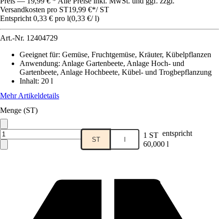
Preis — 19,99 € * Alle Preise inkl. MwSt. und ggf. zzgl.
Versandkosten pro ST
19,99 €
*
/
ST
Entspricht 0,33 € pro l
(
0,33 €
/
l
)
Art.-Nr.
12404729
Geeignet für
:
Gemüse, Fruchtgemüse, Kräuter, Kübelpflanzen
Anwendung
:
Anlage Gartenbeete, Anlage Hoch- und
Gartenbeete, Anlage Hochbeete, Kübel- und Trogbepflanzung
Inhalt
:
20 l
Mehr Artikeldetails
Menge (ST)
entspricht
1 ST
ST
l
60,000 l