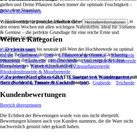
gießen und Deine Pflanzen haben immer die optimale Feuchtigkeit –
ganz ohne Staunässe.
Bereich überspringen
✓ Hochwertige organische Inhaltsstoffe versorgen Deine Pflanzen in
Verantwortlich für Produktsicherheit siehe
.
Herstellerinformationen
den ersten Wochen mit allen wichtigen Nährstoffen. Ideal für Tomaten
& Gemüse – die perfekte Grundlage für eine reiche Ernte und
Weitere Kategorien
prächtiges Wachstum.
✓ Der leicht saure bis neutrale pH-Wert der Hochbeeterde ist optimal
Liste überspringen
auf die Bedürfnisse der meisten Pflanzen abgestimmt. Gleichzeitig
Garten
Gartenerde
Erde
Gemüseerde & Obsterde
Blumenerde
unterstützt die Erde eine gute Durchlüftung und sorgt dafür, dass
Pflanzerde
Rasenerde
Hochbeeterde
Anzuchterde & Kräutererde
überschüssiges Wasser schnell abfließt.
Komposterde
Kübelpflanzenerde & Zitruspflanzenerde
Rhododendronerde & Moorbeeterde
✓ Zu jedem Kauf gibt es GRATIS Saatgut von Wundergarten mit
Palmenerde & Grünpflanzenerde
Kakteenerde & Sukkulentenerde
dazu (Kohlrabi, Tomate & Cocktailtomate).
Orchideenerde & Zimmerpflanzenerde
Torf
Graberde
Teicherde
Kundenbewertungen
Bereich überspringen
Die Echtheit der Bewertungen wurde von uns nicht überprüft.
Bewertungen können auch von Kunden stammen, die die Ware nicht
nachweislich genutzt oder gekauft haben.