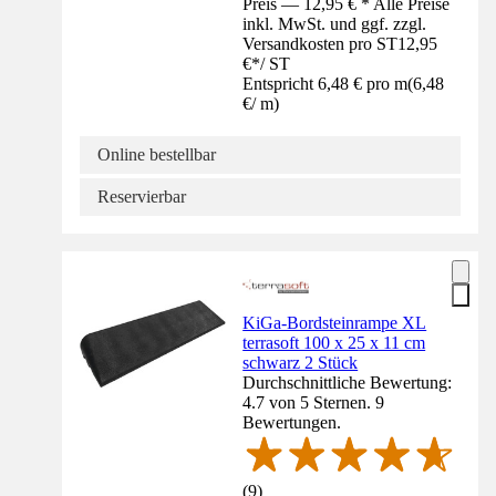
Preis — 12,95 € * Alle Preise
inkl. MwSt. und ggf. zzgl.
Versandkosten pro ST
12,95
€
*
/
ST
Entspricht 6,48 € pro m
(
6,48
€
/
m
)
Online bestellbar
Reservierbar
KiGa-Bordsteinrampe XL
terrasoft 100 x 25 x 11 cm
schwarz 2 Stück
Durchschnittliche Bewertung:
4.7 von 5 Sternen. 9
Bewertungen.
(
9
)