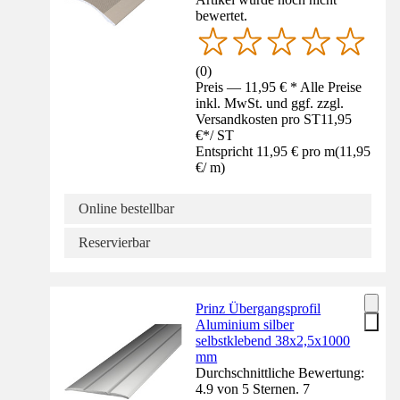
bewertet.
(
0
)
Preis — 11,95 € * Alle Preise
inkl. MwSt. und ggf. zzgl.
Versandkosten pro ST
11,95
€
*
/
ST
Entspricht 11,95 € pro m
(
11,95
€
/
m
)
Online bestellbar
Reservierbar
Prinz Übergangsprofil
Aluminium silber
selbstklebend 38x2,5x1000
mm
Durchschnittliche Bewertung:
4.9 von 5 Sternen. 7