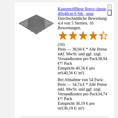
Kunststofffliese florco classic
40x40cm 6 Stk., grau
Durchschnittliche Bewertung:
4.4 von 5 Sternen. 16
Bewertungen.
(
16
)
Preis — 38,94 € * Alle Preise
inkl. MwSt. und ggf. zzgl.
Versandkosten pro Pack
38,94
€
*
/
Pack
Entspricht 40,56 € pro
m²
(
40,56 €
/
m²
)
Bei Abnahme von 54 Pack:
Preis — 34,74 € * Alle Preise
inkl. MwSt. und ggf. zzgl.
Versandkosten pro Pack
34,74
€
*
/
Pack
Entspricht 36,19 € pro
m²
(
36,19 €
/
m²
)