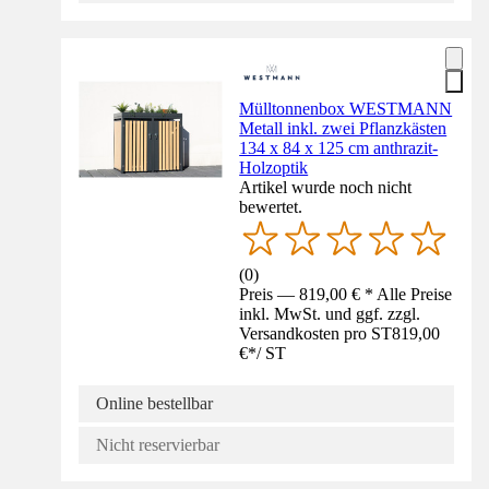
Mülltonnenbox WESTMANN
Metall inkl. zwei Pflanzkästen
134 x 84 x 125 cm anthrazit-
Holzoptik
Artikel wurde noch nicht
bewertet.
(
0
)
Preis — 819,00 € * Alle Preise
inkl. MwSt. und ggf. zzgl.
Versandkosten pro ST
819,00
€
*
/
ST
Online bestellbar
Nicht reservierbar