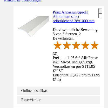
Artikelliste überspringen
Prinz Anpassungsprofil
Aluminium silber
selbstklebend 38x1000 mm
Durchschnittliche Bewertung:
5 von 5 Sternen. 2
Bewertungen.
(
2
)
Preis — 11,95 € * Alle Preise
inkl. MwSt. und ggf. zzgl.
Versandkosten pro ST
11,95
€
*
/
ST
Entspricht 11,95 € pro m
(
11,95
€
/
m
)
Online bestellbar
Reservierbar