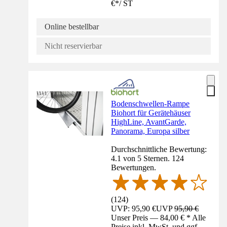
€
*
/
ST
Online bestellbar
Nicht reservierbar
Bodenschwellen-Rampe
Biohort für Gerätehäuser
HighLine, AvantGarde,
Panorama, Europa silber
Durchschnittliche Bewertung:
4.1 von 5 Sternen. 124
Bewertungen.
(
124
)
UVP: 95,90 €
UVP
95,90 €
Unser Preis — 84,00 € * Alle
Preise inkl. MwSt. und ggf.