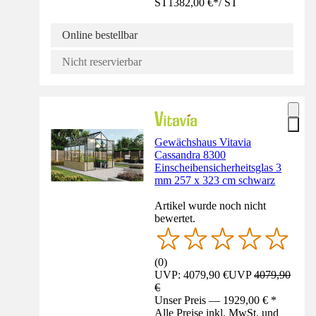
ST
1382,00 €
*
/
ST
Online bestellbar
Nicht reservierbar
Gewächshaus Vitavia
Cassandra 8300
Einscheibensicherheitsglas 3
mm 257 x 323 cm schwarz
Artikel wurde noch nicht
bewertet.
(
0
)
UVP: 4079,90 €
UVP
4079,90
€
Unser Preis — 1929,00 € *
Alle Preise inkl. MwSt. und