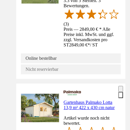
3.3 von 5 Sternen. 3
Bewertungen.
(
3
)
Preis — 2849,00 € * Alle
Preise inkl. MwSt. und ggf.
zzgl. Versandkosten pro
ST
2849,00 €
*
/
ST
Online bestellbar
Nicht reservierbar
Gartenhaus Palmako Lotta
13,9 m² 422 x 430 cm natur
Artikel wurde noch nicht
bewertet.