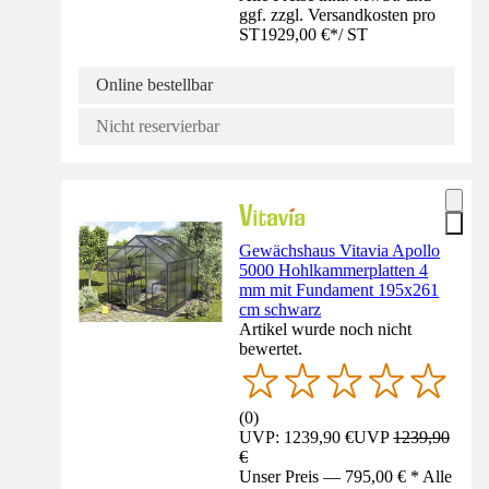
ggf. zzgl. Versandkosten pro
ST
1929,00 €
*
/
ST
Online bestellbar
Nicht reservierbar
Gewächshaus Vitavia Apollo
5000 Hohlkammerplatten 4
mm mit Fundament 195x261
cm schwarz
Artikel wurde noch nicht
bewertet.
(
0
)
UVP: 1239,90 €
UVP
1239,90
€
Unser Preis — 795,00 € * Alle