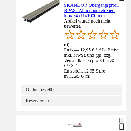
SKANDOR Übergangsprofil
BPA82 Aluminium eloxiert
inox 34x11x1000 mm
Artikel wurde noch nicht
bewertet.
(
0
)
Preis — 12,95 € * Alle Preise
inkl. MwSt. und ggf. zzgl.
Versandkosten pro ST
12,95
€
*
/
ST
Entspricht 12,95 € pro
m
(
12,95 €
/
m
)
Online bestellbar
Reservierbar