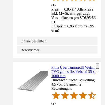
(
1
)
Preis — 6,95 € * Alle Preise
inkl. MwSt. und ggf. zzgl.
Versandkosten pro ST
6,95 €
*
/
ST
Entspricht 6,95 € pro m
(
6,95
€
/
m
)
Online bestellbar
Reservierbar
Prinz Übergangsprofil Weich-
PVC grau selbstklebend 35 x
1000 mm
Durchschnittliche Bewertung:
4.5 von 5 Sternen. 2
Bewertungen.
(
2
)