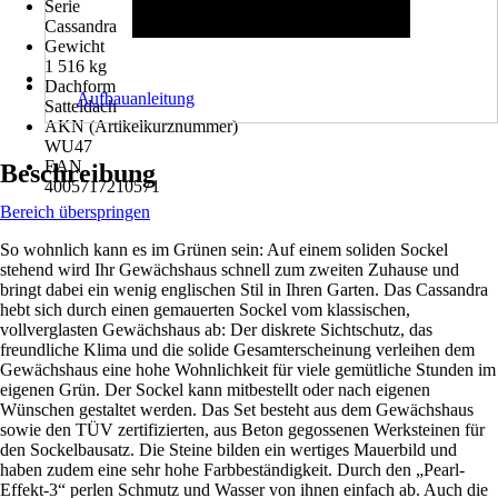
Serie
Cassandra
Gewicht
1 516 kg
Dachform
Aufbauanleitung
Satteldach
AKN (Artikelkurznummer)
WU47
EAN
Beschreibung
4005717210571
Bereich überspringen
So wohnlich kann es im Grünen sein: Auf einem soliden Sockel
stehend wird Ihr Gewächshaus schnell zum zweiten Zuhause und
bringt dabei ein wenig englischen Stil in Ihren Garten. Das Cassandra
hebt sich durch einen gemauerten Sockel vom klassischen,
vollverglasten Gewächshaus ab: Der diskrete Sichtschutz, das
freundliche Klima und die solide Gesamterscheinung verleihen dem
Gewächshaus eine hohe Wohnlichkeit für viele gemütliche Stunden im
eigenen Grün. Der Sockel kann mitbestellt oder nach eigenen
Wünschen gestaltet werden. Das Set besteht aus dem Gewächshaus
sowie den TÜV zertifizierten, aus Beton gegossenen Werksteinen für
den Sockelbausatz. Die Steine bilden ein wertiges Mauerbild und
haben zudem eine sehr hohe Farbbeständigkeit. Durch den „Pearl-
Effekt-3“ perlen Schmutz und Wasser von ihnen einfach ab. Auch die