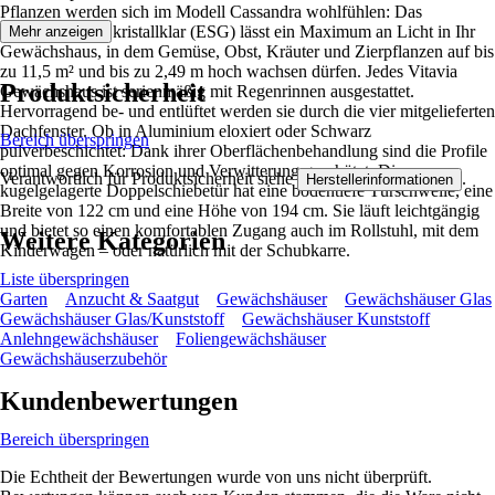
Pflanzen werden sich im Modell Cassandra wohlfühlen: Das
Sicherheitsglas, kristallklar (ESG) lässt ein Maximum an Licht in Ihr
Mehr anzeigen
Gewächshaus, in dem Gemüse, Obst, Kräuter und Zierpflanzen auf bis
zu 11,5 m² und bis zu 2,49 m hoch wachsen dürfen. Jedes Vitavia
Produktsicherheit
Gewächshaus ist serienmäßig mit Regenrinnen ausgestattet.
Hervorragend be- und entlüftet werden sie durch die vier mitgelieferten
Dachfenster. Ob in Aluminium eloxiert oder Schwarz
Bereich überspringen
pulverbeschichtet: Dank ihrer Oberflächenbehandlung sind die Profile
optimal gegen Korrosion und Verwitterung geschützt. Die
Verantwortlich für Produktsicherheit siehe
.
Herstellerinformationen
kugelgelagerte Doppelschiebetür hat eine bodentiefe Türschwelle, eine
Breite von 122 cm und eine Höhe von 194 cm. Sie läuft leichtgängig
und bietet so einen komfortablen Zugang auch im Rollstuhl, mit dem
Weitere Kategorien
Kinderwagen – oder natürlich mit der Schubkarre.
Liste überspringen
Garten
Anzucht & Saatgut
Gewächshäuser
Gewächshäuser Glas
Gewächshäuser Glas/Kunststoff
Gewächshäuser Kunststoff
Anlehngewächshäuser
Foliengewächshäuser
Gewächshäuserzubehör
Kundenbewertungen
Bereich überspringen
Die Echtheit der Bewertungen wurde von uns nicht überprüft.