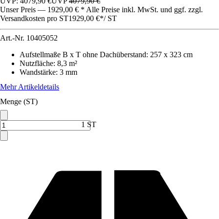
UVP: 4079,90 €
UVP
4079,90 €
Unser Preis — 1929,00 € * Alle Preise inkl. MwSt. und ggf. zzgl.
Versandkosten pro ST
1929,00 €
*
/
ST
Art.-Nr.
10405052
Aufstellmaße B x T ohne Dachüberstand
:
257 x 323 cm
Nutzfläche
:
8,3 m²
Wandstärke
:
3 mm
Mehr Artikeldetails
Menge (ST)
1 ST