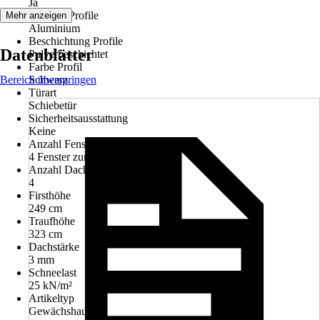
Ja
Material Profile
Mehr anzeigen
Aluminium
Beschichtung Profile
Datenblätter
Pulverbeschichtet
Farbe Profil
Bereich überspringen
Schwarz
Türart
Schiebetür
Sicherheitsausstattung
Keine
Anzahl Fenster
4 Fenster zum Öffnen
Anzahl Dachfenster
4
Firsthöhe
249 cm
Traufhöhe
323 cm
Dachstärke
3 mm
Schneelast
25 kN/m²
Artikeltyp
Gewächshaus