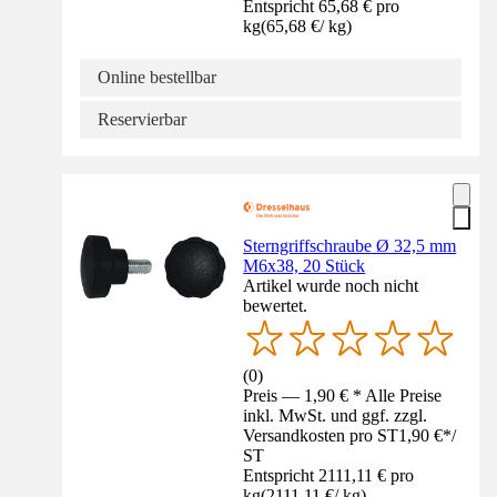
Entspricht 65,68 € pro
kg
(
65,68 €
/
kg
)
Online bestellbar
Reservierbar
Sterngriffschraube Ø 32,5 mm
M6x38, 20 Stück
Artikel wurde noch nicht
bewertet.
(
0
)
Preis — 1,90 € * Alle Preise
inkl. MwSt. und ggf. zzgl.
Versandkosten pro ST
1,90 €
*
/
ST
Entspricht 2111,11 € pro
kg
(
2111,11 €
/
kg
)