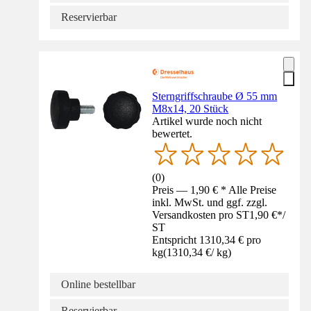
Reservierbar
Sterngriffschraube Ø 55 mm
M8x14, 20 Stück
Artikel wurde noch nicht
bewertet.
(
0
)
Preis — 1,90 € * Alle Preise
inkl. MwSt. und ggf. zzgl.
Versandkosten pro ST
1,90 €
*
/
ST
Entspricht 1310,34 € pro
kg
(
1310,34 €
/
kg
)
Online bestellbar
Reservierbar