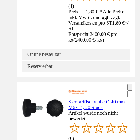
(
1
)
Preis — 1,80 € * Alle Preise
inkl. MwSt. und ggf. zzgl.
Versandkosten pro ST
1,80 €
*
/
ST
Entspricht 2400,00 € pro
kg
(
2400,00 €
/
kg
)
Online bestellbar
Reservierbar
Sterngriffschraube Ø 40 mm
M6x14, 20 Stück
Artikel wurde noch nicht
bewertet.
(
0
)