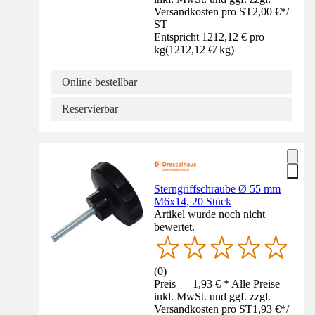
Versandkosten pro ST
2,00 €
*
/
ST
Entspricht 1212,12 € pro
kg
(
1212,12 €
/
kg
)
Online bestellbar
Reservierbar
Sterngriffschraube Ø 55 mm
M6x14, 20 Stück
Artikel wurde noch nicht
bewertet.
(
0
)
Preis — 1,93 € * Alle Preise
inkl. MwSt. und ggf. zzgl.
Versandkosten pro ST
1,93 €
*
/