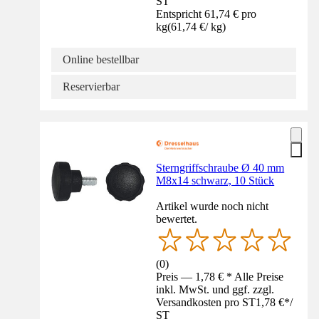
ST
Entspricht 61,74 € pro
kg
(
61,74 €
/
kg
)
Online bestellbar
Reservierbar
Sterngriffschraube Ø 40 mm
M8x14 schwarz, 10 Stück
Artikel wurde noch nicht
bewertet.
(
0
)
Preis — 1,78 € * Alle Preise
inkl. MwSt. und ggf. zzgl.
Versandkosten pro ST
1,78 €
*
/
ST