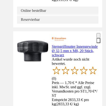
Online bestellbar
Reservierbar
Sterngriffmutter Innengewinde
Ø 32,5 mm x M8, 20 Stück,
schwarz
Artikel wurde noch nicht
bewertet.
(
0
)
Preis — 1,70 € * Alle Preise
inkl. MwSt. und ggf. zzgl.
Versandkosten pro ST
1,70 €
*
/
ST
Entspricht 2833,33 € pro
kg
(
2833,33 €
/
kg
)