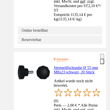
inkl. MwSt. und ggf. zzgl.
Versandkosten pro ST
2,10 €
*
/
ST
Entspricht 1135,14 € pro
kg
(
1135,14 €
/
kg
)
Online bestellbar
Reservierbar
Sterngriffschraube Ø 55 mm
M8x23 schwarz, 20 Stück
Artikel wurde noch nicht
bewertet.
(
0
)
Preis — 2,00 € * Alle Preise
inkl. MwSt. und ggf. zzgl.