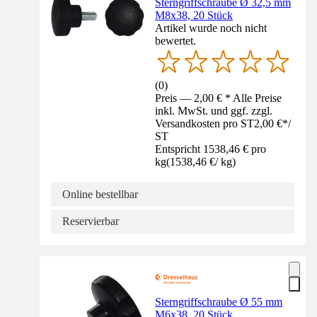
Sterngriffschraube Ø 32,5 mm
M8x38, 20 Stück
Artikel wurde noch nicht
bewertet.
(
0
)
Preis — 2,00 € * Alle Preise
inkl. MwSt. und ggf. zzgl.
Versandkosten pro ST
2,00 €
*
/
ST
Entspricht 1538,46 € pro
kg
(
1538,46 €
/
kg
)
Online bestellbar
Reservierbar
Sterngriffschraube Ø 55 mm
M6x38, 20 Stück