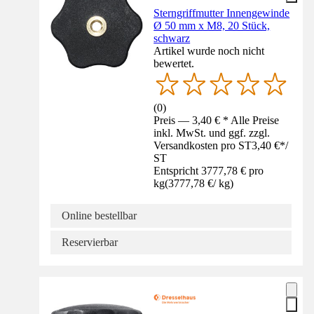
Sterngriffmutter Innengewinde
Ø 50 mm x M8, 20 Stück,
schwarz
Artikel wurde noch nicht
bewertet.
(
0
)
Preis — 3,40 € * Alle Preise
inkl. MwSt. und ggf. zzgl.
Versandkosten pro ST
3,40 €
*
/
ST
Entspricht 3777,78 € pro
kg
(
3777,78 €
/
kg
)
Online bestellbar
Reservierbar