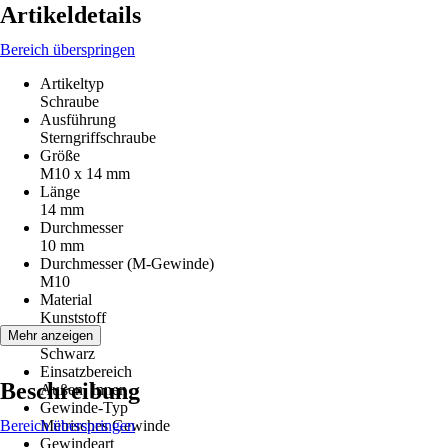
Artikeldetails
Bereich überspringen
Artikeltyp
Schraube
Ausführung
Sterngriffschraube
Größe
M10 x 14 mm
Länge
14 mm
Durchmesser
10 mm
Durchmesser (M-Gewinde)
M10
Material
Kunststoff
Farbton
Mehr anzeigen
Schwarz
Einsatzbereich
Beschreibung
Außen, Innen
Gewinde-Typ
Bereich überspringen
Metrisches Gewinde
Gewindeart