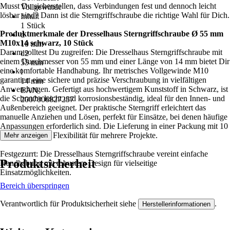
Musst Du sicherstellen, dass Verbindungen fest und dennoch leicht
Vollgewinde
lösbar sind? Dann ist die Sterngriffschraube die richtige Wahl für Dich.
Inhalt
1 Stück
Produktmerkmale der Dresselhaus Sterngriffschraube Ø 55 mm
d
M10x14 schwarz, 10 Stück
10 mm
Darum solltest Du zugreifen: Die Dresselhaus Sterngriffschraube mit
d2
einem Durchmesser von 55 mm und einer Länge von 14 mm bietet Dir
55 mm
eine komfortable Handhabung. Ihr metrisches Vollgewinde M10
l
garantiert eine sichere und präzise Verschraubung in vielfältigen
14 mm
Anwendungen. Gefertigt aus hochwertigem Kunststoff in Schwarz, ist
EAN
die Schraube leicht und korrosionsbeständig, ideal für den Innen- und
2007006827257
Außenbereich geeignet. Der praktische Sterngriff erleichtert das
manuelle Anziehen und Lösen, perfekt für Einsätze, bei denen häufige
Anpassungen erforderlich sind. Die Lieferung in einer Packung mit 10
Stück bietet Dir Flexibilität für mehrere Projekte.
Mehr anzeigen
Festgezurrt: Die Dresselhaus Sterngriffschraube vereint einfache
Produktsicherheit
Handhabung mit robustem Design für vielseitige
Einsatzmöglichkeiten.
Bereich überspringen
Verantwortlich für Produktsicherheit siehe
.
Herstellerinformationen