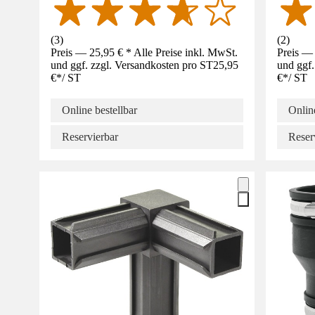
(
3
)
(
2
)
Preis — 25,95 € * Alle Preise inkl. MwSt.
Preis — 
und ggf. zzgl. Versandkosten pro ST
25,95
und ggf.
€
*
/
ST
€
*
/
ST
Online bestellbar
Online
Reservierbar
Reser