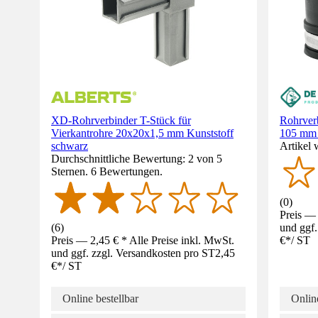
XD-Rohrverbinder T-Stück für
Rohrverb
Vierkantrohre 20x20x1,5 mm Kunststoff
105 mm
schwarz
Artikel 
Durchschnittliche Bewertung: 2 von 5
Sternen. 6 Bewertungen.
(
0
)
Preis — 
(
6
)
und ggf.
Preis — 2,45 € * Alle Preise inkl. MwSt.
€
*
/
ST
und ggf. zzgl. Versandkosten pro ST
2,45
€
*
/
ST
Online bestellbar
Online