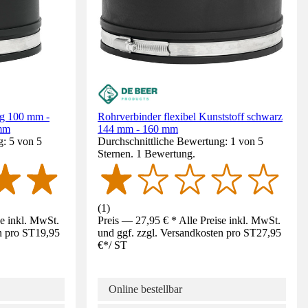
g 100 mm -
Rohrverbinder flexibel Kunststoff schwarz
mm
144 mm - 160 mm
g: 5 von 5
Durchschnittliche Bewertung: 1 von 5
Sternen. 1 Bewertung.
(
1
)
se inkl. MwSt.
Preis — 27,95 € * Alle Preise inkl. MwSt.
n pro ST
19,95
und ggf. zzgl. Versandkosten pro ST
27,95
€
*
/
ST
Online bestellbar