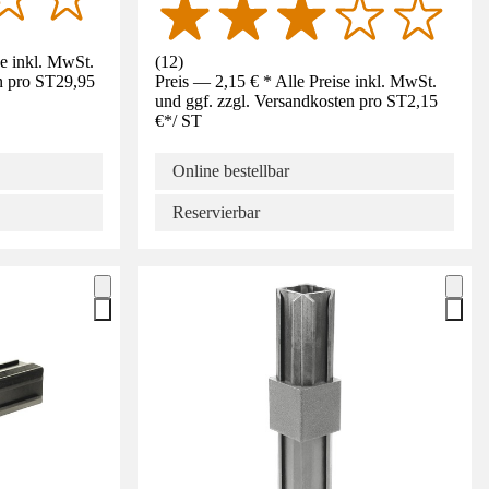
se inkl. MwSt.
(
12
)
n pro ST
29,95
Preis — 2,15 € * Alle Preise inkl. MwSt.
und ggf. zzgl. Versandkosten pro ST
2,15
€
*
/
ST
Online bestellbar
Reservierbar