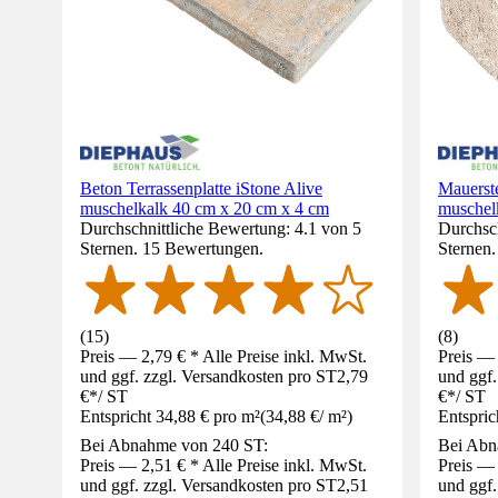
Beton Terrassenplatte iStone Alive
Mauerst
muschelkalk 40 cm x 20 cm x 4 cm
muschel
Durchschnittliche Bewertung: 4.1 von 5
Durchsch
Sternen. 15 Bewertungen.
Sternen
(
15
)
(
8
)
Preis — 2,79 € * Alle Preise inkl. MwSt.
Preis — 
und ggf. zzgl. Versandkosten pro ST
2,79
und ggf.
€
*
/
ST
€
*
/
ST
Entspricht 34,88 € pro m²
(
34,88 €
/
m²
)
Entspric
Bei Abnahme von 240 ST:
Bei Abn
Preis — 2,51 € * Alle Preise inkl. MwSt.
Preis — 
und ggf. zzgl. Versandkosten pro ST
2,51
und ggf.