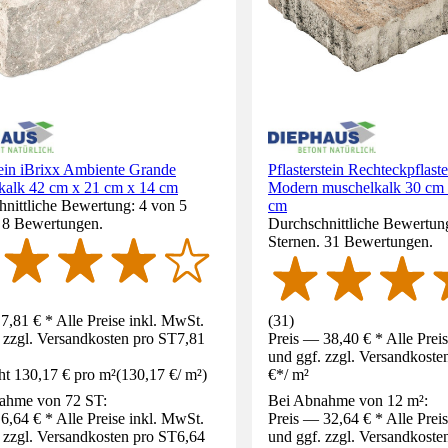
ein iBrixx Ambiente Grande
Pflasterstein Rechteckpflast
kalk 42 cm x 21 cm x 14 cm
Modern muschelkalk 30 cm 
nittliche Bewertung: 4 von 5
cm
. 8 Bewertungen.
Durchschnittliche Bewertung
Sternen. 31 Bewertungen.
7,81 € * Alle Preise inkl. MwSt.
(
31
)
 zzgl. Versandkosten pro ST
7,81
Preis — 38,40 € * Alle Prei
und ggf. zzgl. Versandkoste
ht 130,17 € pro m²
(
130,17 €
/
m²
)
€
*
/
m²
ahme von 72 ST:
Bei Abnahme von 12 m²:
6,64 € * Alle Preise inkl. MwSt.
Preis — 32,64 € * Alle Prei
 zzgl. Versandkosten pro ST
6,64
und ggf. zzgl. Versandkoste