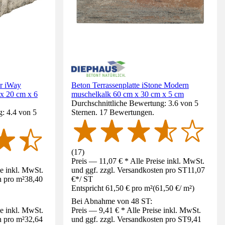
er iWay
Beton Terrassenplatte iStone Modern
x 20 cm x 6
muschelkalk 60 cm x 30 cm x 5 cm
Durchschnittliche Bewertung: 3.6 von 5
: 4.4 von 5
Sternen. 17 Bewertungen.
(
17
)
Preis — 11,07 € * Alle Preise inkl. MwSt.
se inkl. MwSt.
und ggf. zzgl. Versandkosten pro ST
11,07
n pro m²
38,40
€
*
/
ST
Entspricht 61,50 € pro m²
(
61,50 €
/
m²
)
Bei Abnahme von 48 ST:
se inkl. MwSt.
Preis — 9,41 € * Alle Preise inkl. MwSt.
n pro m²
32,64
und ggf. zzgl. Versandkosten pro ST
9,41