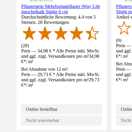
Pflasterstein Mehrformatpflaster iWay Life
Pflaster
muschelkalk Stärke 6 cm
Slight m
Durchschnittliche Bewertung: 4.4 von 5
Artikel 
Sternen. 28 Bewertungen.
(
0
)
(
28
)
Preis — 
Preis — 34,98 € * Alle Preise inkl. MwSt.
und ggf.
und ggf. zzgl. Versandkosten pro m²
34,98
€
*
/
m²
€
*
/
m²
Bei Abn
Bei Abnahme von 12 m²:
Preis — 
Preis — 29,73 € * Alle Preise inkl. MwSt.
und ggf.
und ggf. zzgl. Versandkosten pro m²
29,73
€
*
/
m²
€
*
/
m²
Online bestellbar
Online
Nicht reservierbar
Nicht 