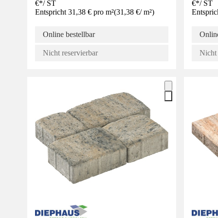
€
*
/
ST
€
*
/
ST
Entspricht 31,38 € pro m²
(
31,38 €
/
m²
)
Entspric
Online bestellbar
Online
Nicht reservierbar
Nicht 