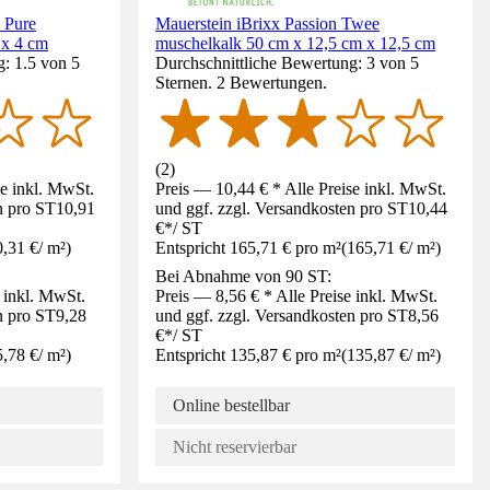
e Pure
Mauerstein iBrixx Passion Twee
 x 4 cm
muschelkalk 50 cm x 12,5 cm x 12,5 cm
: 1.5 von 5
Durchschnittliche Bewertung: 3 von 5
Sternen. 2 Bewertungen.
(
2
)
se inkl. MwSt.
Preis — 10,44 € * Alle Preise inkl. MwSt.
n pro ST
10,91
und ggf. zzgl. Versandkosten pro ST
10,44
€
*
/
ST
0,31 €
/
m²
)
Entspricht 165,71 € pro m²
(
165,71 €
/
m²
)
Bei Abnahme von 90 ST:
e inkl. MwSt.
Preis — 8,56 € * Alle Preise inkl. MwSt.
n pro ST
9,28
und ggf. zzgl. Versandkosten pro ST
8,56
€
*
/
ST
5,78 €
/
m²
)
Entspricht 135,87 € pro m²
(
135,87 €
/
m²
)
Online bestellbar
Nicht reservierbar