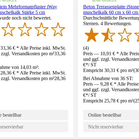
stein Mehrformatpflaster iWay
Beton Terrassenplatte iSton
uschelkalk Stärke 5 cm
muschelkalk 60 cm x 60 cm
wurde noch nicht bewertet.
Durchschnittliche Bewertung
Sternen. 4 Bewertungen.
33,36 € * Alle Preise inkl. MwSt.
(
4
)
 zzgl. Versandkosten pro m²
33,36
Preis — 10,91 € * Alle Prei
und ggf. zzgl. Versandkoste
€
*
/
ST
ahme von 14,03 m²:
Entspricht 30,31 € pro m²
(
3
28,36 € * Alle Preise inkl. MwSt.
 zzgl. Versandkosten pro m²
28,36
Bei Abnahme von 36 ST:
Preis — 9,28 € * Alle Preis
und ggf. zzgl. Versandkoste
€
*
/
ST
Entspricht 25,78 € pro m²
(
2
 bestellbar
Online bestellbar
reservierbar
Nicht reservierbar