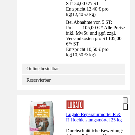
ST
124,00 €
*
/
ST
Entspricht 12,40 € pro
kg
(
12,40 €
/
kg
)
Bei Abnahme von 5 ST:
Preis — 105,00 € * Alle Preise
inkl. MwSt. und ggf. zzgl.
Versandkosten pro ST
105,00
€
*
/
ST
Entspricht 10,50 € pro
kg
(
10,50 €
/
kg
)
Online bestellbar
Reservierbar
Lugato Reparaturmörtel R &
R Hochleistungsmörtel 25 kg
Durchschnittliche Bewertung: