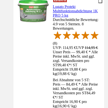
Lugato Protekt
Multifunktionsabdichtung 1K
PRO 5 kg
Durchschnittliche Bewertung:
4.9 von 5 Sternen. 8
Bewertungen.
(
8
)
UVP: 114,95 €
UVP
114,95 €
Unser Preis — 99,40 € * Alle
Preise inkl. MwSt. und ggf.
zzgl. Versandkosten pro
ST
99,40 €
*
/
ST
Entspricht 19,88 € pro
kg
(
19,88 €
/
kg
)
Bei Abnahme von 5 ST:
Preis — 84,49 € * Alle Preise
inkl. MwSt. und ggf. zzgl.
Versandkosten pro ST
84,49
€
*
/
ST
Entspricht 16,90 € pro
kg
(
16,90 €
/
kg
)