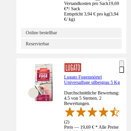
Versandkosten pro Sack
19,69
€
*
/
Sack
Entspricht 3,94 € pro kg
(
3,94
€
/
kg
)
Online bestellbar
Reservierbar
Lugato Fugenmörtel
Universalfuge silbergrau 5 Kg
Durchschnittliche Bewertung:
4.5 von 5 Sternen. 2
Bewertungen.
(
2
)
Preis — 19,69 € * Alle Preise