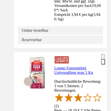
inkl. MwSt. und ggf. zzgl.
Versandkosten pro Sack
19,69
€
*
/
Sack
Entspricht 3,94 € pro kg
(
3,94
€
/
kg
)
Online bestellbar
Reservierbar
Lugato Fugenmörtel
Universalfuge grau 5 Kg
Durchschnittliche Bewertung:
3 von 5 Sternen. 2
Bewertungen.
(
2
)
Preis — 18,19 € * Alle Preise