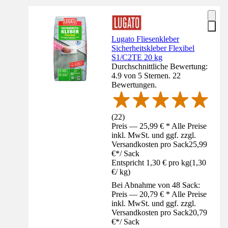
Lugato Fliesenkleber
Sicherheitskleber Flexibel
S1/C2TE 20 kg
Durchschnittliche Bewertung:
4.9 von 5 Sternen. 22
Bewertungen.
(
22
)
Preis — 25,99 € * Alle Preise
inkl. MwSt. und ggf. zzgl.
Versandkosten pro Sack
25,99
€
*
/
Sack
Entspricht 1,30 € pro kg
(
1,30
€
/
kg
)
Bei Abnahme von 48 Sack:
Preis — 20,79 € * Alle Preise
inkl. MwSt. und ggf. zzgl.
Versandkosten pro Sack
20,79
€
*
/
Sack