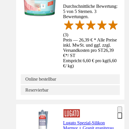
Durchschnittliche Bewertung:
5 von 5 Sternen. 3
Bewertungen.
(
3
)
Preis — 26,39 € * Alle Preise
inkl. MwSt. und ggf. zzgl.
Versandkosten pro ST
26,39
€
*
/
ST
Entspricht 6,60 € pro kg
(
6,60
€
/
kg
)
Online bestellbar
Reservierbar
Lugato Spezial-Silikon
Marmor + Granit granitgrau