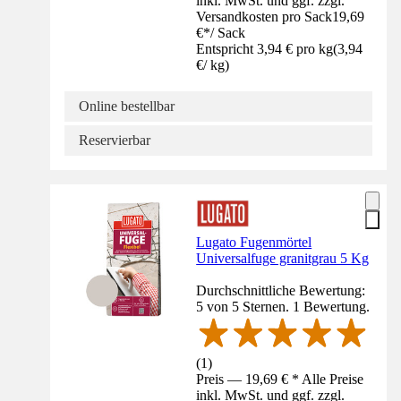
inkl. MwSt. und ggf. zzgl.
Versandkosten pro Sack
19,69
€
*
/
Sack
Entspricht 3,94 € pro kg
(
3,94
€
/
kg
)
Online bestellbar
Reservierbar
Lugato Fugenmörtel
Universalfuge granitgrau 5 Kg
Durchschnittliche Bewertung:
5 von 5 Sternen. 1 Bewertung.
(
1
)
Preis — 19,69 € * Alle Preise
inkl. MwSt. und ggf. zzgl.