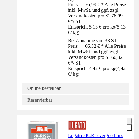
Preis — 76,99 € * Alle Preise
inkl. MwSt. und ggf. zzgl.
Versandkosten pro ST
76,99
€
*
/
ST
Entspricht 5,13 € pro kg
(
5,13
€
/
kg
)
Bei Abnahme von 33 ST:
Preis — 66,32 € * Alle Preise
inkl. MwSt. und ggf. zzgl.
Versandkosten pro ST
66,32
€
*
/
ST
Entspricht 4,42 € pro kg
(
4,42
€
/
kg
)
Online bestellbar
Reservierbar
Lugato 2K-Rissvergussharz