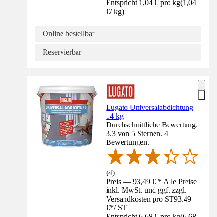
Entspricht 1,04 € pro kg
(
1,04
€
/
kg
)
Online bestellbar
Reservierbar
Lugato Universalabdichtung
14 kg
Durchschnittliche Bewertung:
3.3 von 5 Sternen. 4
Bewertungen.
(
4
)
Preis — 93,49 € * Alle Preise
inkl. MwSt. und ggf. zzgl.
Versandkosten pro ST
93,49
€
*
/
ST
Entspricht 6,68 € pro kg
(
6,68