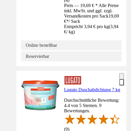
(
4
)
Preis — 19,69 € * Alle Preise
inkl. MwSt. und ggf. zzgl.
Versandkosten pro Sack
19,69
€
*
/
Sack
Entspricht 3,94 € pro kg
(
3,94
€
/
kg
)
Online bestellbar
Reservierbar
Lugato Duschabdichtung 7 kg
Durchschnittliche Bewertung:
4.4 von 5 Sternen. 9
Bewertungen.
(
9
)