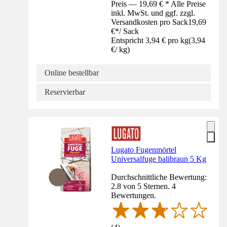
Preis — 19,69 € * Alle Preise
inkl. MwSt. und ggf. zzgl.
Versandkosten pro Sack
19,69
€
*
/
Sack
Entspricht 3,94 € pro kg
(
3,94
€
/
kg
)
Online bestellbar
Reservierbar
Lugato Fugenmörtel
Universalfuge balibraun 5 Kg
Durchschnittliche Bewertung:
2.8 von 5 Sternen. 4
Bewertungen.