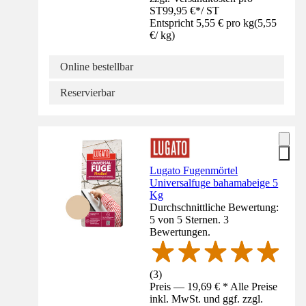
ST
99,95 €
*
/
ST
Entspricht 5,55 € pro kg
(
5,55
€
/
kg
)
Online bestellbar
Reservierbar
Lugato Fugenmörtel
Universalfuge bahamabeige 5
Kg
Durchschnittliche Bewertung:
5 von 5 Sternen. 3
Bewertungen.
(
3
)
Preis — 19,69 € * Alle Preise
inkl. MwSt. und ggf. zzgl.