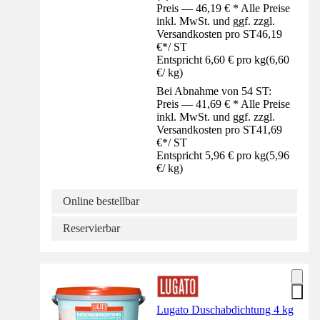
Preis — 46,19 € * Alle Preise
inkl. MwSt. und ggf. zzgl.
Versandkosten pro ST
46,19
€
*
/
ST
Entspricht 6,60 € pro kg
(
6,60
€
/
kg
)
Bei Abnahme von 54 ST:
Preis — 41,69 € * Alle Preise
inkl. MwSt. und ggf. zzgl.
Versandkosten pro ST
41,69
€
*
/
ST
Entspricht 5,96 € pro kg
(
5,96
€
/
kg
)
Online bestellbar
Reservierbar
Lugato Duschabdichtung 4 kg