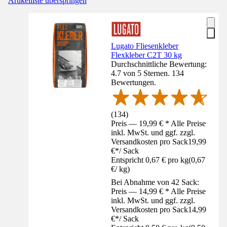
Artikelliste überspringen
Lugato Fliesenkleber
Flexkleber C2T 30 kg
Durchschnittliche Bewertung:
4.7 von 5 Sternen. 134
Bewertungen.
(
134
)
Preis — 19,99 € * Alle Preise
inkl. MwSt. und ggf. zzgl.
Versandkosten pro Sack
19,99
€
*
/
Sack
Entspricht 0,67 € pro kg
(
0,67
€
/
kg
)
Bei Abnahme von 42 Sack:
Preis — 14,99 € * Alle Preise
inkl. MwSt. und ggf. zzgl.
Versandkosten pro Sack
14,99
€
*
/
Sack