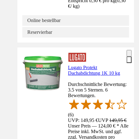
Entspricht 0,50 € pro kg
(
0,50
€
/
kg
)
Online bestellbar
Reservierbar
Lugato Protekt
Dachabdichtung 1K 10 kg
Durchschnittliche Bewertung:
3.5 von 5 Sternen. 6
Bewertungen.
(
6
)
UVP: 149,95 €
UVP
149,95 €
Unser Preis — 124,00 € * Alle
Preise inkl. MwSt. und ggf.
zzgl. Versandkosten pro