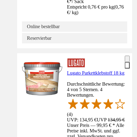
€
*
/
Sack
Entspricht 0,76 € pro kg
(
0,76
€
/
kg
)
Online bestellbar
Reservierbar
Lugato Parkettklebstoff 18 kg
Durchschnittliche Bewertung:
4 von 5 Sternen. 4
Bewertungen.
(
4
)
UVP: 134,95 €
UVP
134,95 €
Unser Preis — 99,95 € * Alle
Preise inkl. MwSt. und ggf.
zzgl. Versandkosten pro