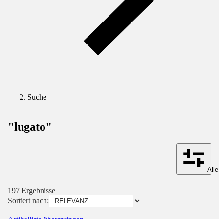
Suche
"lugato"
Alle
197 Ergebnisse
Sortiert nach: