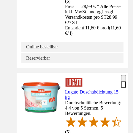
(
6
)
Preis — 28,99 € * Alle Preise
inkl. MwSt. und ggf. zzgl.
Versandkosten pro ST
28,99
€
*
/
ST
Entspricht 11,60 € pro l
(
11,60
€
/
l
)
Online bestellbar
Reservierbar
Lugato Duschabdichtung 15
kg
Durchschnittliche Bewertung:
4.4 von 5 Sternen. 5
Bewertungen.
(
5
)