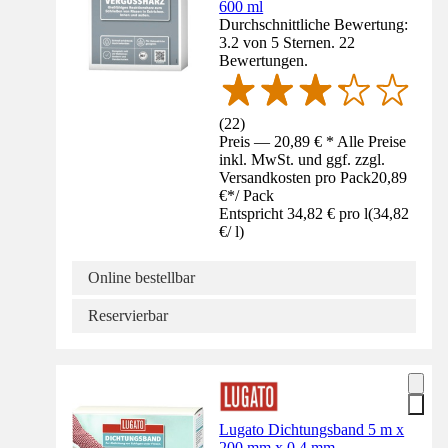
600 ml
Durchschnittliche Bewertung:
3.2 von 5 Sternen. 22
Bewertungen.
(
22
)
Preis — 20,89 € * Alle Preise
inkl. MwSt. und ggf. zzgl.
Versandkosten pro Pack
20,89
€
*
/
Pack
Entspricht 34,82 € pro l
(
34,82
€
/
l
)
Online bestellbar
Reservierbar
Lugato Dichtungsband 5 m x
200 mm x 0,4 mm