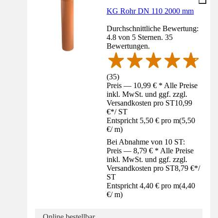
KG Rohr DN 110 2000 mm
Durchschnittliche Bewertung:
4.8 von 5 Sternen. 35
Bewertungen.
(
35
)
Preis — 10,99 € * Alle Preise
inkl. MwSt. und ggf. zzgl.
Versandkosten pro ST
10,99
€
*
/
ST
Entspricht 5,50 € pro m
(
5,50
€
/
m
)
Bei Abnahme von 10 ST:
Preis — 8,79 € * Alle Preise
inkl. MwSt. und ggf. zzgl.
Versandkosten pro ST
8,79 €
*
/
ST
Entspricht 4,40 € pro m
(
4,40
€
/
m
)
Online bestellbar