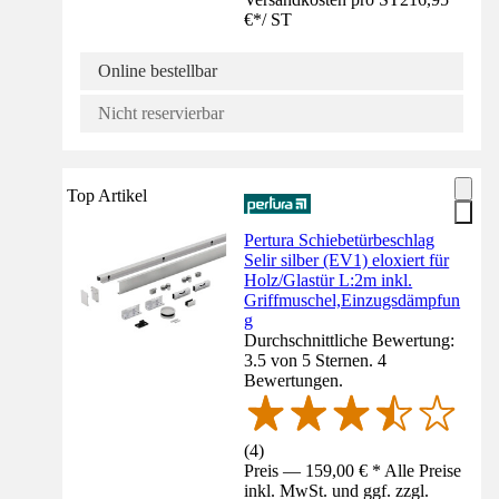
€
*
/
ST
Online bestellbar
Nicht reservierbar
Top Artikel
Pertura Schiebetürbeschlag
Selir silber (EV1) eloxiert für
Holz/Glastür L:2m inkl.
Griffmuschel,Einzugsdämpfun
g
Durchschnittliche Bewertung:
3.5 von 5 Sternen. 4
Bewertungen.
(
4
)
Preis — 159,00 € * Alle Preise
inkl. MwSt. und ggf. zzgl.