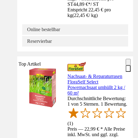
ST
44,89 €
*
/
ST
Entspricht 22,45 € pro
kg
(
22,45 €
/
kg
)
Online bestellbar
Reservierbar
Top Artikel
Nachsaat- & Reparaturrasen
FloraSelf Select
Powernachsaat umhüllt 2 kg /
60 m²
Durchschnittliche Bewertung:
1 von 5 Sternen. 1 Bewertung.
(
1
)
Preis — 22,99 € * Alle Preise
inkl. MwSt. und ggf. zzgl.