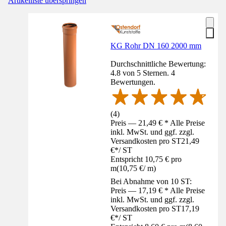
Artikelliste überspringen
KG Rohr DN 160 2000 mm
Durchschnittliche Bewertung:
4.8 von 5 Sternen. 4
Bewertungen.
(
4
)
Preis — 21,49 € * Alle Preise
inkl. MwSt. und ggf. zzgl.
Versandkosten pro ST
21,49
€
*
/
ST
Entspricht 10,75 € pro
m
(
10,75 €
/
m
)
Bei Abnahme von 10 ST:
Preis — 17,19 € * Alle Preise
inkl. MwSt. und ggf. zzgl.
Versandkosten pro ST
17,19
€
*
/
ST