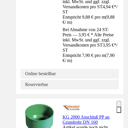
inkl. MwSt. und ggf. zzgl.
Versandkosten pro ST
4,94 €
*
/
ST
Entspricht 9,88 € pro m
(
9,88
€
/
m
)
Bei Abnahme von 24 ST:
Preis — 3,95 € * Alle Preise
inkl. MwSt. und ggf. zzgl.
Versandkosten pro ST
3,95 €
*
/
ST
Entspricht 7,90 € pro m
(
7,90
€
/
m
)
Online bestellbar
Reservierbar
KG 2000 Anschluß PP an
Grundrohr DN 160
Artikel wurde noch nicht