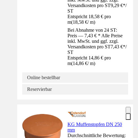
Versandkosten pro ST
9,29 €
*
/
ST
Entspricht 18,58 € pro
m
(
18,58 €
/
m
)
Bei Abnahme von 24 ST:
Preis — 7,43 € * Alle Preise
inkl. MwSt. und ggf. zzgl.
Versandkosten pro ST
7,43 €
*
/
ST
Entspricht 14,86 € pro
m
(
14,86 €
/
m
)
Online bestellbar
Reservierbar
KG Muffenstopfen DN 250
mm
Durchschnittliche Bewertung: