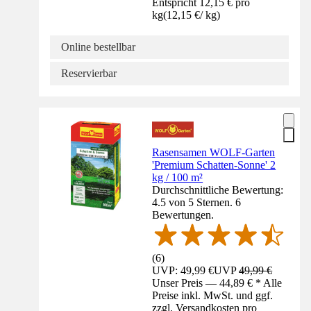
Entspricht 12,15 € pro
kg
(
12,15 €
/
kg
)
Online bestellbar
Reservierbar
Rasensamen WOLF-Garten
'Premium Schatten-Sonne' 2
kg / 100 m²
Durchschnittliche Bewertung:
4.5 von 5 Sternen. 6
Bewertungen.
(
6
)
UVP: 49,99 €
UVP
49,99 €
Unser Preis — 44,89 € * Alle
Preise inkl. MwSt. und ggf.
zzgl. Versandkosten pro