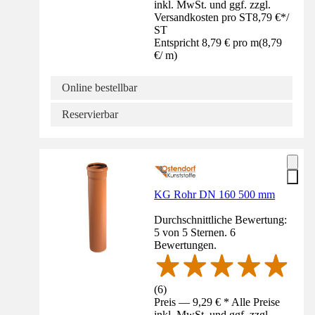
inkl. MwSt. und ggf. zzgl.
Versandkosten pro ST
8,79 €
*
/
ST
Entspricht 8,79 € pro m
(
8,79
€
/
m
)
Online bestellbar
Reservierbar
KG Rohr DN 160 500 mm
Durchschnittliche Bewertung:
5 von 5 Sternen. 6
Bewertungen.
(
6
)
Preis — 9,29 € * Alle Preise
inkl. MwSt. und ggf. zzgl.