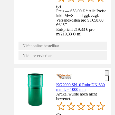
(
0
)
Preis — 658,00 € * Alle Preise
inkl. MwSt. und ggf. zzgl.
Versandkosten pro ST
658,00
€
*
/
ST
Entspricht 219,33 € pro
m
(
219,33 €
/
m
)
Nicht online bestellbar
Nicht reservierbar
KG2000 SN10 Rohr DN 630
mm L = 1000 mm
Artikel wurde noch nicht
bewertet.
(
0
)