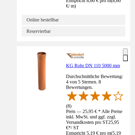
Entspricht 8,60 € pro m
(
8,60
€
/
m
)
Online bestellbar
Reservierbar
KG Rohr DN 110 5000 mm
Durchschnittliche Bewertung:
4 von 5 Sternen. 8
Bewertungen.
(
8
)
Preis — 25,95 € * Alle Preise
inkl. MwSt. und ggf. zzgl.
Versandkosten pro ST
25,95
€
*
/
ST
Entspricht 5,19 € pro m
(
5,19