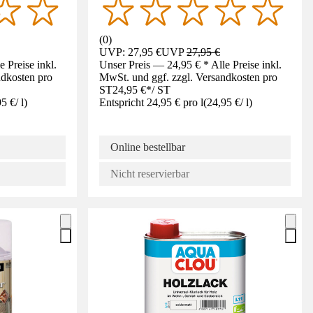
(
0
)
UVP: 27,95 €
UVP
27,95 €
 Preise inkl.
Unser Preis — 24,95 € * Alle Preise inkl.
ndkosten pro
MwSt. und ggf. zzgl. Versandkosten pro
ST
24,95 €
*
/
ST
95 €
/
l
)
Entspricht 24,95 € pro l
(
24,95 €
/
l
)
Online bestellbar
Nicht reservierbar