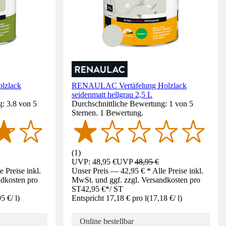
lzlack
RENAULAC Vertäfelung Holzlack
seidenmatt hellgrau 2,5 L
: 3.8 von 5
Durchschnittliche Bewertung: 1 von 5
Sternen. 1 Bewertung.
(
1
)
UVP: 48,95 €
UVP
48,95 €
 Preise inkl.
Unser Preis — 42,95 € * Alle Preise inkl.
ndkosten pro
MwSt. und ggf. zzgl. Versandkosten pro
ST
42,95 €
*
/
ST
95 €
/
l
)
Entspricht 17,18 € pro l
(
17,18 €
/
l
)
Online bestellbar