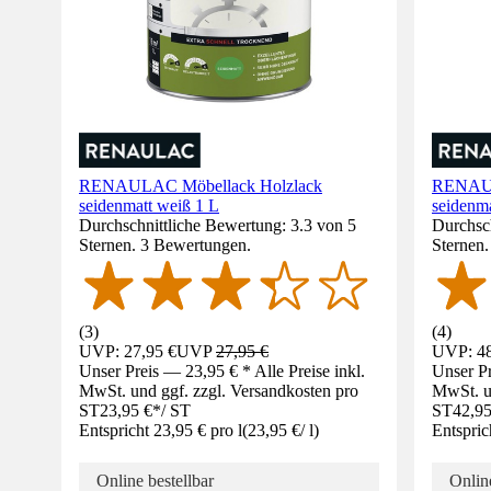
RENAULAC Möbellack Holzlack
RENAUL
seidenmatt weiß 1 L
seidenma
Durchschnittliche Bewertung: 3.3 von 5
Durchsch
Sternen. 3 Bewertungen.
Sternen
(
3
)
(
4
)
UVP: 27,95 €
UVP
27,95 €
UVP: 48
Unser Preis — 23,95 € * Alle Preise inkl.
Unser Pr
MwSt. und ggf. zzgl. Versandkosten pro
MwSt. un
ST
23,95 €
*
/
ST
ST
42,95
Entspricht 23,95 € pro l
(
23,95 €
/
l
)
Entspric
Online bestellbar
Online