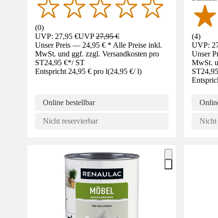
(
0
)
UVP: 27,95 €
UVP
27,95 €
(
4
)
Unser Preis — 24,95 € * Alle Preise inkl.
UVP: 27
MwSt. und ggf. zzgl. Versandkosten pro
Unser Pr
ST
24,95 €
*
/
ST
MwSt. un
Entspricht 24,95 € pro l
(
24,95 €
/
l
)
ST
24,95
Entspric
Online bestellbar
Online
Nicht reservierbar
Nicht 