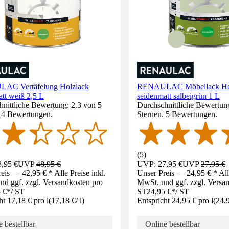
AC Vertäfelung Holzlack
RENAULAC Möbellack Ho
tt weiß 2,5 L
seidenmatt salbeigrün 1 L
nittliche Bewertung: 2.3 von 5
Durchschnittliche Bewertung
. 4 Bewertungen.
Sternen. 5 Bewertungen.
(
5
)
,95 €
UVP
48,95 €
UVP: 27,95 €
UVP
27,95 €
eis — 42,95 € * Alle Preise inkl.
Unser Preis — 24,95 € * Alle
d ggf. zzgl. Versandkosten pro
MwSt. und ggf. zzgl. Versa
 €
*
/
ST
ST
24,95 €
*
/
ST
ht 17,18 € pro l
(
17,18 €
/
l
)
Entspricht 24,95 € pro l
(
24,
 bestellbar
Online bestellbar