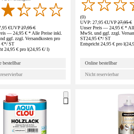
(
0
)
UVP: 27,95 €
UVP
27,95 €
,95 €
UVP
27,95 €
Unser Preis — 24,95 € * Alle
eis — 24,95 € * Alle Preise inkl.
MwSt. und ggf. zzgl. Versa
d ggf. zzgl. Versandkosten pro
ST
24,95 €
*
/
ST
 €
*
/
ST
Entspricht 24,95 € pro l
(
24,
ht 24,95 € pro l
(
24,95 €
/
l
)
 bestellbar
Online bestellbar
reservierbar
Nicht reservierbar