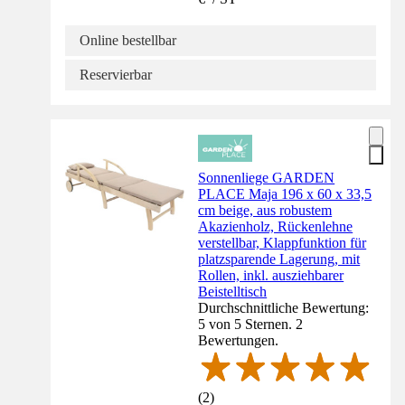
Online bestellbar
Reservierbar
Sonnenliege GARDEN
PLACE Maja 196 x 60 x 33,5
cm beige, aus robustem
Akazienholz, Rückenlehne
verstellbar, Klappfunktion für
platzsparende Lagerung, mit
Rollen, inkl. ausziehbarer
Beistelltisch
Durchschnittliche Bewertung:
5 von 5 Sternen. 2
Bewertungen.
(
2
)