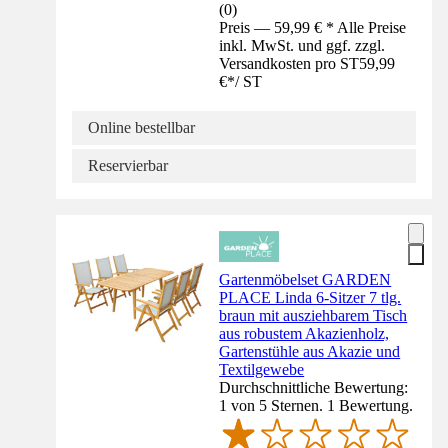
(
0
)
Preis — 59,99 € * Alle Preise
inkl. MwSt. und ggf. zzgl.
Versandkosten pro ST
59,99
€
*
/
ST
Online bestellbar
Reservierbar
Gartenmöbelset GARDEN
PLACE Linda 6-Sitzer 7 tlg.
braun mit ausziehbarem Tisch
aus robustem Akazienholz,
Gartenstühle aus Akazie und
Textilgewebe
Durchschnittliche Bewertung:
1 von 5 Sternen. 1 Bewertung.