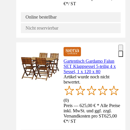
€
*
/
ST
Online bestellbar
Nicht reservierbar
Gartentisch Gardamo Falun
SET Klappsessel 5-teilig 4 x
Sessel, 1 x 120 x 80
Artikel wurde noch nicht
bewertet.
(
0
)
Preis — 625,00 € * Alle Preise
inkl. MwSt. und ggf. zzgl.
Versandkosten pro ST
625,00
€
*
/
ST