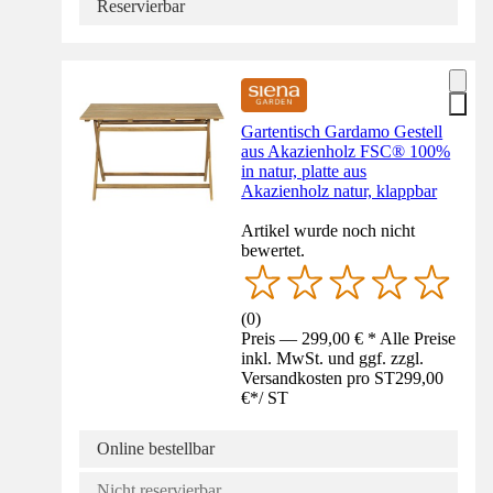
Reservierbar
Gartentisch Gardamo Gestell
aus Akazienholz FSC® 100%
in natur, platte aus
Akazienholz natur, klappbar
Artikel wurde noch nicht
bewertet.
(
0
)
Preis — 299,00 € * Alle Preise
inkl. MwSt. und ggf. zzgl.
Versandkosten pro ST
299,00
€
*
/
ST
Online bestellbar
Nicht reservierbar