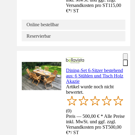
Versandkosten pro ST
115,00
€
*
/
ST
Online bestellbar
Reservierbar
Dining-Set 6-Sitzer bestehend
aus: 6 Stühlen und Tisch Holz
Akazie
Artikel wurde noch nicht
bewertet.
(
0
)
Preis — 500,00 € * Alle Preise
inkl. MwSt. und ggf. zzgl.
Versandkosten pro ST
500,00
€
*
/
ST