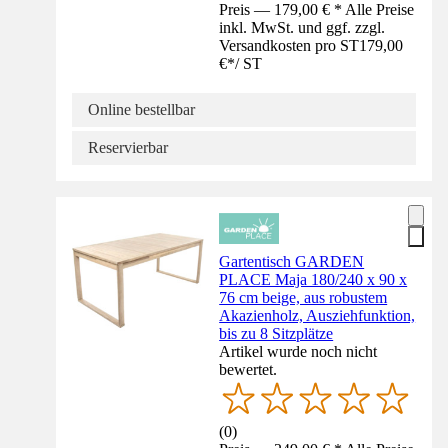
Preis — 179,00 € * Alle Preise
inkl. MwSt. und ggf. zzgl.
Versandkosten pro ST
179,00
€
*
/
ST
Online bestellbar
Reservierbar
Gartentisch GARDEN
PLACE Maja 180/240 x 90 x
76 cm beige, aus robustem
Akazienholz, Ausziehfunktion,
bis zu 8 Sitzplätze
Artikel wurde noch nicht
bewertet.
(
0
)