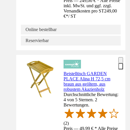
Preis — 249,00 € * Alle Preise
inkl. MwSt. und ggf. zzgl.
Versandkosten pro ST
249,00
€
*
/
ST
Online bestellbar
Reservierbar
Beistelltisch GARDEN
PLACE Alina H 72,5 cm
braun aus geöltem, aus
robustem Akazienholz
Durchschnittliche Bewertung:
4 von 5 Sternen. 2
Bewertungen.
(
2
)
Preis — 49,99 € * Alle Preise