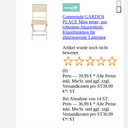
Gartenstuhl GARDEN
PLACE Maja beige, aus
robustem Akazienholz,
Klappfunktion für
platzsparende Lagerung
Artikel wurde noch nicht
bewertet.
(
0
)
Preis — 39,99 € * Alle Preise
inkl. MwSt. und ggf. zzgl.
Versandkosten pro ST
39,99
€
*
/
ST
Bei Abnahme von 14 ST:
Preis — 36,99 € * Alle Preise
inkl. MwSt. und ggf. zzgl.
Versandkosten pro ST
36,99
€
*
/
ST