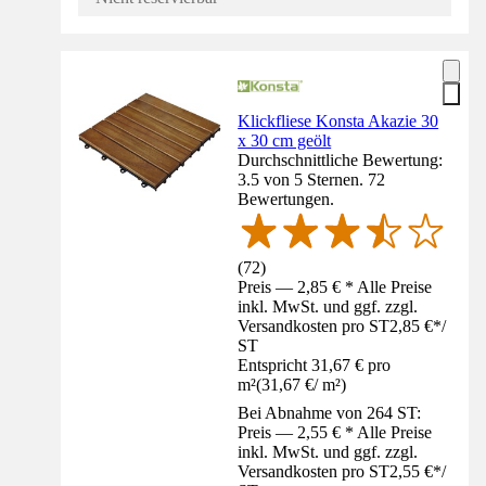
Klickfliese Konsta Akazie 30
x 30 cm geölt
Durchschnittliche Bewertung:
3.5 von 5 Sternen. 72
Bewertungen.
(
72
)
Preis — 2,85 € * Alle Preise
inkl. MwSt. und ggf. zzgl.
Versandkosten pro ST
2,85 €
*
/
ST
Entspricht 31,67 € pro
m²
(
31,67 €
/
m²
)
Bei Abnahme von 264 ST:
Preis — 2,55 € * Alle Preise
inkl. MwSt. und ggf. zzgl.
Versandkosten pro ST
2,55 €
*
/