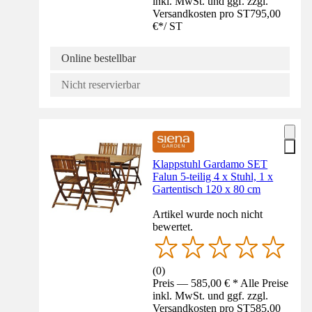
inkl. MwSt. und ggf. zzgl.
Versandkosten pro ST
795,00
€
*
/
ST
Online bestellbar
Nicht reservierbar
Klappstuhl Gardamo SET
Falun 5-teilig 4 x Stuhl, 1 x
Gartentisch 120 x 80 cm
Artikel wurde noch nicht
bewertet.
(
0
)
Preis — 585,00 € * Alle Preise
inkl. MwSt. und ggf. zzgl.
Versandkosten pro ST
585,00