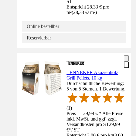
ST
Entspricht 28,33 € pro
m²
(
28,33 €
/
m²
)
Online bestellbar
Reservierbar
TENNEKER Akazienholz
Grill Pellets, 10 kg
Durchschnittliche Bewertung:
5 von 5 Sternen. 1 Bewertung.
(
1
)
Preis — 29,99 € * Alle Preise
inkl. MwSt. und ggf. zzgl.
Versandkosten pro ST
29,99
€
*
/
ST
Entspricht 3,00 € pro kg
(
3,00