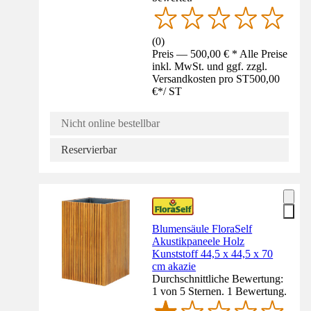
(
0
)
Preis — 500,00 € * Alle Preise
inkl. MwSt. und ggf. zzgl.
Versandkosten pro ST
500,00
€
*
/
ST
Nicht online bestellbar
Reservierbar
Blumensäule FloraSelf
Akustikpaneele Holz
Kunststoff 44,5 x 44,5 x 70
cm akazie
Durchschnittliche Bewertung:
1 von 5 Sternen. 1 Bewertung.