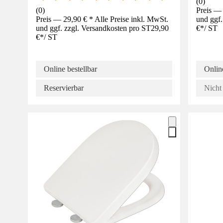
(
0
)
(
0
)
Preis — 
Preis — 29,90 € * Alle Preise inkl. MwSt.
und ggf.
und ggf. zzgl. Versandkosten pro ST
29,90
€
*
/
ST
€
*
/
ST
Online bestellbar
Online
Reservierbar
Nicht 