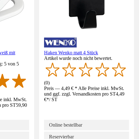
eiß mit
Haken Wenko matt 4 Stück
Artikel wurde noch nicht bewertet.
g: 5 von 5
(
0
)
Preis — 4,49 € * Alle Preise inkl. MwSt.
und ggf. zzgl. Versandkosten pro ST
4,49
se inkl. MwSt.
€
*
/
ST
n pro ST
59,90
Online bestellbar
Reservierbar