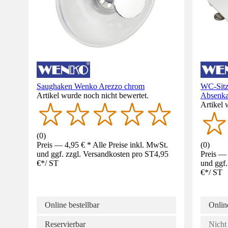
Saughaken Wenko Arezzo chrom
WC-Sitz
Artikel wurde noch nicht bewertet.
Absenka
Artikel 
(
0
)
Preis — 4,95 € * Alle Preise inkl. MwSt.
(
0
)
und ggf. zzgl. Versandkosten pro ST
4,95
Preis — 
€
*
/
ST
und ggf.
€
*
/
ST
Online bestellbar
Online
Reservierbar
Nicht 