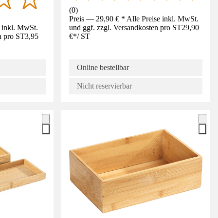
(
0
)
Preis — 29,90 € * Alle Preise inkl. MwSt.
e inkl. MwSt.
und ggf. zzgl. Versandkosten pro ST
29,90
n pro ST
3,95
€
*
/
ST
Online bestellbar
Nicht reservierbar