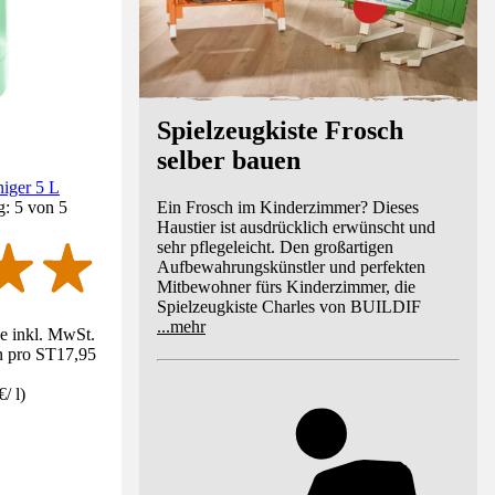
Spielzeugkiste Frosch
selber bauen
iger 5 L
Ein Frosch im Kinderzimmer? Dieses
g: 5 von 5
Haustier ist ausdrücklich erwünscht und
sehr pflegeleicht. Den großartigen
Aufbewahrungskünstler und perfekten
Mitbewohner fürs Kinderzimmer, die
Spielzeugkiste Charles von BUILDIF
...
mehr
se inkl. MwSt.
n pro ST
17,95
€
/
l
)