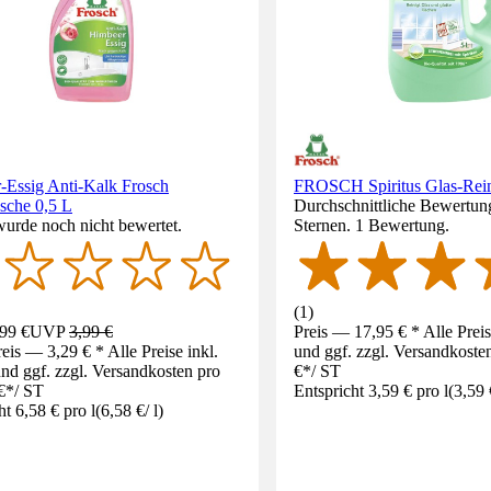
-Essig Anti-Kalk Frosch
FROSCH Spiritus Glas-Rein
sche 0,5 L
Durchschnittliche Bewertun
wurde noch nicht bewertet.
Sternen. 1 Bewertung.
(
1
)
99 €
UVP
3,99 €
Preis — 17,95 € * Alle Prei
eis — 3,29 € * Alle Preise inkl.
und ggf. zzgl. Versandkoste
d ggf. zzgl. Versandkosten pro
€
*
/
ST
€
*
/
ST
Entspricht 3,59 € pro l
(
3,59 
ht 6,58 € pro l
(
6,58 €
/
l
)