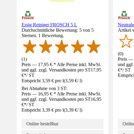
Essig Reiniger FROSCH 5 L
Neutralr
Durchschnittliche Bewertung: 5 von 5
Artikel 
Sternen. 1 Bewertung.
(
0
)
(
1
)
Preis — 
Preis — 17,95 € * Alle Preise inkl. MwSt.
und ggf.
und ggf. zzgl. Versandkosten pro ST
17,95
€
*
/
ST
€
*
/
ST
Entspric
Entspricht 3,59 € pro l
(
3,59 €
/
l
)
Bei Abnahme von 3 ST:
Preis — 16,95 € * Alle Preise inkl. MwSt.
und ggf. zzgl. Versandkosten pro ST
16,95
€
*
/
ST
Entspricht 3,39 € pro l
(
3,39 €
/
l
)
Online bestellbar
Online