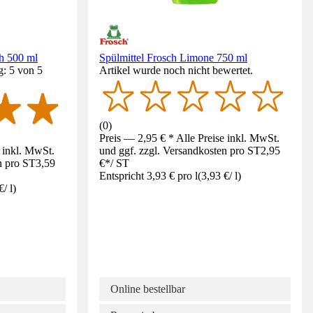
ch 500 ml
Spülmittel Frosch Limone 750 ml
g: 5 von 5
Artikel wurde noch nicht bewertet.
(
0
)
Preis — 2,95 € * Alle Preise inkl. MwSt.
e inkl. MwSt.
und ggf. zzgl. Versandkosten pro ST
2,95
n pro ST
3,59
€
*
/
ST
Entspricht 3,93 € pro l
(
3,93 €
/
l
)
€
/
l
)
Online bestellbar