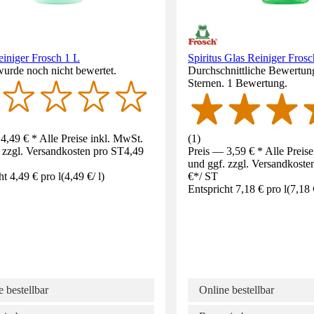
einiger Frosch 1 L
Spiritus Glas Reiniger Fros
wurde noch nicht bewertet.
Durchschnittliche Bewertun
Sternen. 1 Bewertung.
4,49 € * Alle Preise inkl. MwSt.
(
1
)
 zzgl. Versandkosten pro ST
4,49
Preis — 3,59 € * Alle Preis
und ggf. zzgl. Versandkoste
ht 4,49 € pro l
(
4,49 €
/
l
)
€
*
/
ST
Entspricht 7,18 € pro l
(
7,18 
 bestellbar
Online bestellbar