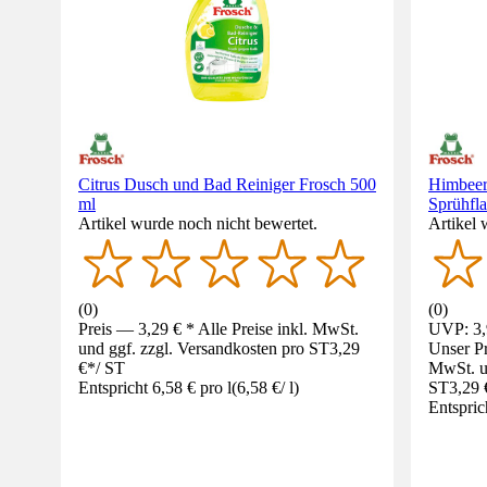
Citrus Dusch und Bad Reiniger Frosch 500
Himbeer
ml
Sprühfla
Artikel wurde noch nicht bewertet.
Artikel 
(
0
)
(
0
)
Preis — 3,29 € * Alle Preise inkl. MwSt.
UVP: 3,
und ggf. zzgl. Versandkosten pro ST
3,29
Unser Pr
€
*
/
ST
MwSt. un
Entspricht 6,58 € pro l
(
6,58 €
/
l
)
ST
3,29 
Entspric