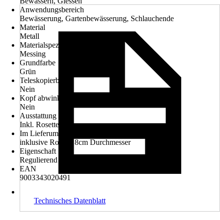
Bewässern, Giessen
Anwendungsbereich
Bewässerung, Gartenbewässerung, Schlauchende
Material
Metall
Materialspezifizierung
Messing
Grundfarbe
Grün
Teleskopierbar
Nein
Kopf abwinkelbar
Nein
Ausstattung
Inkl. Rosette
Im Lieferumfang enthalten
inklusive Rosette 8cm Durchmesser
Eigenschaft
Regulierend
EAN
9003343020491
Technisches Datenblatt