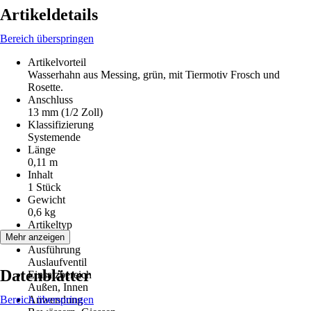
Artikeldetails
Bereich überspringen
Artikelvorteil
Wasserhahn aus Messing, grün, mit Tiermotiv Frosch und
Rosette.
Anschluss
13 mm (1/2 Zoll)
Klassifizierung
Systemende
Länge
0,11 m
Inhalt
1 Stück
Gewicht
0,6 kg
Artikeltyp
Ventil
Mehr anzeigen
Ausführung
Auslaufventil
Datenblätter
Einsatzbereich
Außen, Innen
Bereich überspringen
Anwendung