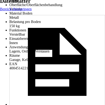
Datenblätter
Silber
Oberfläche/Oberflächenbehandlung
Bereich überspringen
Verzinkt
Material Boden
Metall
Belastung pro Boden
150 kg
Funktionen
Verstellbar
Einsatzbereich
Innen
Anwendung
Lagern, Ordnen, Verstauen
Räume
Garage, Keller
EAN
4004514221902