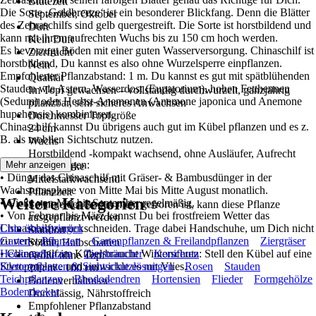
Blütezeit
Die Sorte ‚Goldbreeze‘ ist ein besonderer Blickfang. Denn die Blätter
September, Oktober
des Zebraschilfs sind gelb quergestreift. Die Sorte ist horstbildend und
Duft
kann mit ihrem aufrechten Wuchs bis zu 150 cm hoch werden.
Kein Duft
Es bevorzugt Böden mit einer guten Wasserversorgung. Chinaschilf ist
Zierfrucht
horstbildend, Du kannst es also ohne Wurzelsperre einpflanzen.
Nein
Empfohlener Pflanzabstand: 1 m. Du kannst es gut mit spätblühenden
Qualität
Stauden wie Astern, Wasserdost (Eupatorium), hohen Fetthennen
Im Topf gewachsen – vollständig durchwurzelt, ganzjährig
(Sedum) oder Herbst-Anemonen (Anemone japonica und Anemone
pflanzbar, sehr sicheres Anwachsen
hupehensis) kombinieren.
Durchmesser Topfgröße
Chinaschilf kannst Du übrigens auch gut im Kübel pflanzen und es z.
24 cm
B. als mobilen Sichtschutz nutzen.
Wuchs
Horstbildend -kompakt wachsend, ohne Ausläufer, Aufrecht
Chinaschilf pflegen:
Mehr anzeigen
Wuchsstärke
• Dünge das Chinaschilf mit Gräser- & Bambusdünger in der
Mittelstarkwachsend
Wachstumsphase von Mitte Mai bis Mitte August monatlich.
Pflanzzeit
Weitere Kategorien
• Gieße von Mai bis September regelmäßig.
Solange der Boden nicht gefroren ist, kann diese Pflanze
• Von Februar bis März kannst Du bei frostfreiem Wetter das
ausgepflanzt werden
Chinaschilf zurückschneiden. Trage dabei Handschuhe, um Dich nicht
Liste überspringen
Standort
zu verletzten.
Garten
Pflanzen
Gartenpflanzen & Freilandpflanzen
Ziergräser
Sonne, Halbschatten
• Chinaschilf im Kübel braucht Winterschutz: Stell den Kübel auf eine
Heckenpflanzen
Ziersträucher
Koniferen
Größe ohne Topf
Styroporplatte und umwickle es mit Vlies.
Kletterpflanzen & Sichtschutzlösungen
Rosen
Stauden
20 cm - 100 cm
Teichpflanzen
Rhododendren
Hortensien
Flieder
Formgehölze
Bodenverhältnisse
Bodendecker
Durchlässig, Nährstoffreich
Empfohlener Pflanzabstand