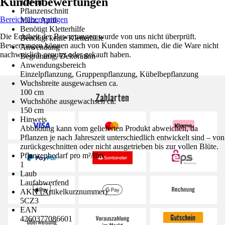
Kundenbewertungen
100 cm
Pflanzenschnitt
Bereich überspringen
März, April
Benötigt Kletterhilfe
Die Echtheit der Bewertungen wurde von uns nicht überprüft.
Benötigt keine Kletterhilfe
Bewertungen können auch von Kunden stammen, die die Ware nicht
Anwendung
nachweislich genutzt oder gekauft haben.
Begrünung, Dekoration
Anwendungsbereich
Einzelpflanzung, Gruppenpflanzung, Kübelbepflanzung
Wuchsbreite ausgewachsen ca.
100 cm
Zahlarten
Wuchshöhe ausgewachsen ca.
150 cm
Hinweis
Abbildung kann vom gelieferten Produkt abweichen, da
Pflanzen je nach Jahreszeit unterschiedlich entwickelt sind – von
zurückgeschnitten oder nicht ausgetrieben bis zur vollen Blüte.
Pflanzenbedarf pro m²/lfm
1
Laub
Laufabwerfend
AKN (Artikelkurznummer)
5CZ3
EAN
4260377086601