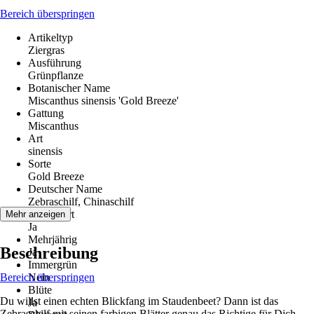
Bereich überspringen
Artikeltyp
Ziergras
Ausführung
Grünpflanze
Botanischer Name
Miscanthus sinensis 'Gold Breeze'
Gattung
Miscanthus
Art
sinensis
Sorte
Gold Breeze
Deutscher Name
Zebraschilf, Chinaschilf
Winterhart
Mehr anzeigen
Ja
Mehrjährig
Beschreibung
Ja
Immergrün
Bereich überspringen
Nein
Blüte
Du willst einen echten Blickfang im Staudenbeet? Dann ist das
Ja
Zebraschilf mit seinen farbigen Blätter genau das Richtige für Dich.