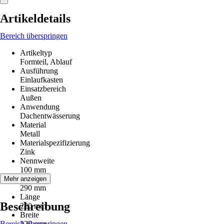
Artikeldetails
Bereich überspringen
Artikeltyp
Formteil, Ablauf
Ausführung
Einlaufkasten
Einsatzbereich
Außen
Anwendung
Dachentwässerung
Material
Metall
Materialspezifizierung
Zink
Nennweite
100 mm
Höhe
Mehr anzeigen
290 mm
Länge
Beschreibung
220 mm
Breite
Bereich überspringen
220 mm