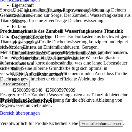
Eigenschaft
Sorgst Du Dich um die effiziente Regenwasserableitung an Deinem
Alterungsbeständig, Langlebig, Witterungsbeständig
Gebäude? Kein Grund zur Sorge. Der Zambelli Wasserfangkasten aus
Grundfarbe
Titanzink sorgt für eine zuverlässige Dachentwässerung.
Silber
Farbton
Produktmerkmale des Zambelli Wasserfangkastens Titanzink
Zinkgrau
Darum solltest Du zugreifen: Dieser Einlaufkasten aus hochwertigem
Dachgrundfläche bis
Titanzink ist speziell für die Dachentwässerung konzipiert und eignet
51 m² - 100 m²
sich für den Einsatz an Einfamilienhäusern, Garagen,
Geeignet für
Mehrfamilienhäusern, Wochenendhäusern und Zweifamilienhäusern.
Einfamilienhäuser, Garagen, Mehrfamilienhäuser,
Durch die Materialwahl des Titanzinks ist der Wasserfangkasten
Wochenendhäuser, Zweifamilienhäuser
äußerst robust und korrosionsbeständig, was eine lange Lebensdauer
Rinnenform
sicherstellt. Seine silberne Grundfarbe fügt sich optimal in
Rund
verschiedene Außendesigns ein. Mit einem runden Anschluss für die
AKN (Artikelkurznummer)
Dachrinne gewährleistet er eine effiziente Ableitung des
R2YP
Regenwassers.
Mehr anzeigen
EAN
4250035949348, 4250035970939
Festgezurrt: Der Zambelli Wasserfangkasten aus Titanzink bietet eine
Produktsicherheit
langlebige und ästhetische Lösung für die effektive Ableitung von
Regenwasser an Gebäuden.
Bereich überspringen
Verantwortlich für Produktsicherheit siehe
.
Herstellerinformationen