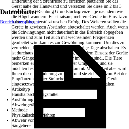
Entfernung der Störenfriede zu erreichen platzieren Sie das
Gerät nahe der Hauswand und versetzen Sie diese im 2 bis 3
Datenblätter
Wochen-Takt Richtung Grundstücksgrenze – je nachdem wie
die Hügel wandern. Es ist ratsam, mehrere Geräte im Einsatz zu
Bereich überspringen
haben, dies unterstützt raschen Erfolg. Des Weiteren sollten die
Geräte in gewissen Abständen abgeschaltet werden. Auch wenn
die Schwingungen nicht dauerhaft in das Erdreich abgegeben
werden und zum Teil auch mit wechselnden Frequenzen
gearbeitet wird,kann es zur Gewöhnung kommen. Um dies zu
vermeiden, bitte zwischendurchfür wenige Tage abschalten. Es
ist durchaus üblich, dass kurzzeitig nach dem Einsatz der Geräte
mehr Gänge bzw. Hügel als zuvor im Garten sind., Die Tiere
bemerken eine Veränderung in Ihrer Umgebung und sie
möchten feststellen, woher diese kommt. Mit der Zeit aber wird
Ihnen diese Veränderung zu lästig und sie ziehen davon.Bei der
Einpflanzung neuer Sträucher, Blumen etc. kann ein Gerät
eingesetztwerden, um die Tiere vorbeugend fernzuhalten.
Artikeltyp
Haushaltsschädlingsmittel
Ausführung
Abwehrgerät
Methode
Physikalische Verfahren
Abwehr von
Säugetiere