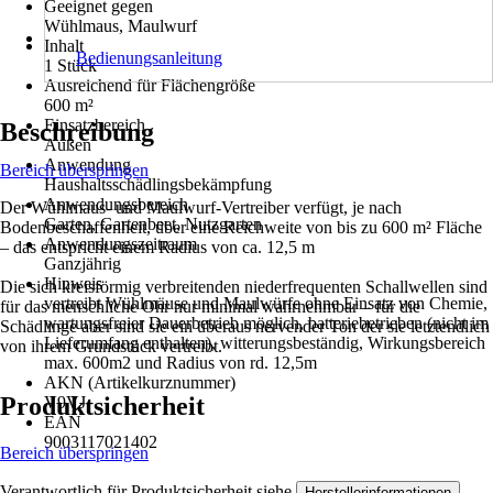
Geeignet gegen
Wühlmaus, Maulwurf
Inhalt
Bedienungsanleitung
1 Stück
Ausreichend für Flächengröße
600 m²
Einsatzbereich
Beschreibung
Außen
Anwendung
Bereich überspringen
Haushaltsschädlingsbekämpfung
Anwendungsbereich
Der Wühlmaus- und Maulwurf-Vertreiber verfügt, je nach
Garten, Gartenbeet, Nutzgarten
Bodenbeschaffenheit, über eine Reichweite von bis zu 600 m² Fläche
Anwendungszeitraum
– das entspricht einem Radius von ca. 12,5 m
Ganzjährig
Hinweis
Die sich kreisförmig verbreitenden niederfrequenten Schallwellen sind
vertreibt Wühlmäuse und Maulwürfe ohne Einsatz von Chemie,
für das menschliche Ohr nur minimal wahrnehmbar – für die
wartungsfreier Dauerbetrieb möglich, batteriebetrieben (nicht im
Schädlinge aber sind sie ein überaus nervender Ton der sie letztendlich
Lieferumfang enthalten), witterungsbeständig, Wirkungsbereich
von ihrem Grundstück vertreibt.
max. 600m2 und Radius von rd. 12,5m
AKN (Artikelkurznummer)
Produktsicherheit
V9VJ
EAN
9003117021402
Bereich überspringen
Verantwortlich für Produktsicherheit siehe
.
Herstellerinformationen