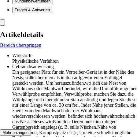
Kundenbewertungen
Fragen & Antworten
Artikeldetails
Bereich überspringen
Wirkstoffe
Physikalische Verfahren
Gebrauchsanweisung
Ein geeigneter Platz für ein Vertreiber-Gerät ist in der Nähe des
Nests, sollteaber niemals in den aufgeworfenen Erdhügel
gesteckt werden. Um herauszufinden,wo sich das Nest von
Wühlmaus oder Maulwurf befindet, wird die Durchführungeiner
Verwühlprobe empfohlen. Verwühlprobe: machen Sie dazu die
Wühlgänge mit einemdünnen Stab ausfindig und legen Sie diese
auf einer Länge von ca. 30 cm frei. Inder Nähe jener Stellen, die
zuerst von dem Maulwurf oder der Wühlmaus
wiederverschlossen werden, befindet sich höchstwahrscheinlich
das Nest. Dieses wirdvon den Tieren meist im ruhigen
Gartenbereich angelegt (z. B. stille Nischen,Nähe von
Obstbäumen, Kompostplatz etc.)., Um eine schnellstmögliche
Mehr anzeigen