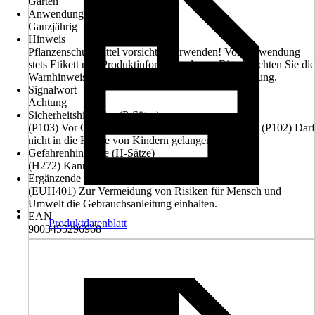
Garten
Anwendungszeitraum
Ganzjährig
Hinweis
Pflanzenschutzmittel vorsichtig verwenden! Vor Verwendung
stets Etikett und Produktinformation lesen. Bitte beachten Sie die
Warnhinweise und -symbole in der Gebrauchsanleitung.
Signalwort
Achtung
Sicherheitshinweise (P-Sätze)
(P103) Vor Gebrauch Kennzeichnungsetikett lesen., (P102) Darf
nicht in die Hände von Kindern gelangen.
Gefahrenhinweise (H-Sätze)
(H272) Kann Brand verstärken, Oxidationsmittel.
Ergänzende Gefahrenmerkmale (EUH-Sätze)
(EUH401) Zur Vermeidung von Risiken für Mensch und
Umwelt die Gebrauchsanleitung einhalten.
EAN
Produktdatenblatt
9003455296968