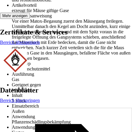
Artikelvorteil
erzeugt für Mäuse giftige Gase
Gebrauchsanweisung
Mehr anzeigen
Vor einer Matox-Begasung zuerst den Mäusegang freilegen.
Unmittelbar danach den Kegel am Docht anzünden, kurz einige
Zertifikate & Services
Sekunden anbrennen lassen und mit dem Spitz voraus in die
freigelegte Öffnung des Gangsystems schieben, anschließend
Bereich überspringen
das Mäuseloch mit Erde bedecken, damit die Gase nicht
entweichen. Nach kurzer Zeit verteilen sich die für die Maus
tödlichen Gase in den Mausgängen, befallene Fläche von außen
nach innen begasen.
Artikeltyp
Pflanzenschutzmittel
Ausführung
Gas
Geeignet gegen
Datenblätter
Wühlmaus
Inhalt
Bereich überspringen
5 Stück
Einsatzbereich
Außen
Anwendung
Pflanzenschädlingsbekämpfung
Anwendungsbereich