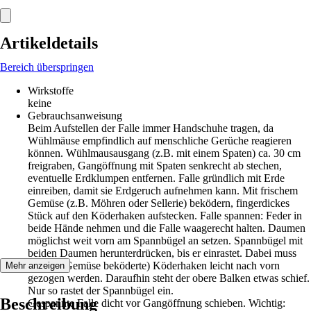
Artikeldetails
Bereich überspringen
Wirkstoffe
keine
Gebrauchsanweisung
Beim Aufstellen der Falle immer Handschuhe tragen, da
Wühlmäuse empfindlich auf menschliche Gerüche reagieren
können. Wühlmausausgang (z.B. mit einem Spaten) ca. 30 cm
freigraben, Gangöffnung mit Spaten senkrecht ab stechen,
eventuelle Erdklumpen entfernen. Falle gründlich mit Erde
einreiben, damit sie Erdgeruch aufnehmen kann. Mit frischem
Gemüse (z.B. Möhren oder Sellerie) beködern, fingerdickes
Stück auf den Köderhaken aufstecken. Falle spannen: Feder in
beide Hände nehmen und die Falle waagerecht halten. Daumen
möglichst weit vorn am Spannbügel an setzen. Spannbügel mit
beiden Daumen herunterdrücken, bis er einrastet. Dabei muss
der (mit Gemüse beköderte) Köderhaken leicht nach vorn
Mehr anzeigen
gezogen werden. Daraufhin steht der obere Balken etwas schief.
Nur so rastet der Spannbügel ein.
Beschreibung
Gespannte Falle dicht vor Gangöffnung schieben. Wichtig: