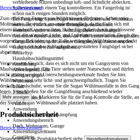
verbleibende Ritzen unbedingt luft- und lichtdicht abdecken.
Bereich überspringen
Spätestens nach einem Tag kontrollieren. Ein Fangerfolg ist
schon nach einigen Stunden möglich.
Zum effektiven Fangen von Wühlmäusen (Erdratten, Scher- oder
Bei Fangerfolg: Spannbügel herunterdrücken und Wühlmaus
Mollmäuse). Besonders anwenderfreundlich, da die Falle sich mit
entfernen, Falle kann ohne Reinigungsmaßnahmen
einem Handgriff spannen lässt. Hohe Fängigkeit durch geschlossene
weiterverwendet werden. Achtung: Beim nochmaligen
Bauweise, die störenden Licht- und Lufteintritt vermindert. Durch die
Aufstellen darauf achten, dass die Falle immer an einem geraden
vorgesehene Beköderung der Falle werden die Wühlmäuse angelockt
Gangstück steht, nicht an einer Gangbiegung. Ansonsten den
und von dem mit hoher Schlagkraft ausgestatteten Fangbügel sicher
Gang nochmal weiter aufgraben.
abgetötet.
Artikeltyp
Haushaltsschädlingsmittel
Vergewissern Sie sich, dass es sich nicht um ein Gangsystem von
Ausführung
Maulwürfen handelt. Die Tiere stehen unter Naturschutz und dürfen
Abwehrgerät, Falle
nicht getötet werden! Unterscheidungsmerkmale finden Sie hier.
Geeignet gegen
Wühlmäuse sind sehr licht- und geruchsempfindlich. Tragen Sie
Wühlmaus
deshalb Handschuhe, wenn Sie die Sugan Wühlmausfalle in den Gang
Inhalt
legen. Verschließen Sie die Gangöffnung anschließend wieder
1 Stück
sorgfältig mit Erde. Markieren Sie für die Fang-Kontrolle die Stelle, an
Mehr anzeigen
Einsatzbereich
der Sie die Sugan WühlmausFalle platziert haben.
Außen
Anwendung
Produktsicherheit
Haushaltsschädlingsbekämpfung
Anwendungsbereich
Dach, Wohnraum, Garage
Bereich überspringen
Anwendungszeitraum
Ganzjährig
Verantwortlich für Produktsicherheit siehe
.
Herstellerinformationen